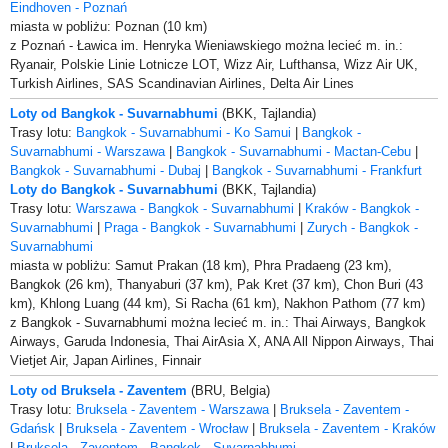
Eindhoven - Poznań
miasta w pobliżu: Poznan (10 km)
z Poznań - Ławica im. Henryka Wieniawskiego można lecieć m. in.:
Ryanair, Polskie Linie Lotnicze LOT, Wizz Air, Lufthansa, Wizz Air UK,
Turkish Airlines, SAS Scandinavian Airlines, Delta Air Lines
Loty od Bangkok - Suvarnabhumi
(BKK, Tajlandia)
Trasy lotu:
Bangkok - Suvarnabhumi - Ko Samui
|
Bangkok -
Suvarnabhumi - Warszawa
|
Bangkok - Suvarnabhumi - Mactan-Cebu
|
Bangkok - Suvarnabhumi - Dubaj
|
Bangkok - Suvarnabhumi - Frankfurt
Loty do Bangkok - Suvarnabhumi
(BKK, Tajlandia)
Trasy lotu:
Warszawa - Bangkok - Suvarnabhumi
|
Kraków - Bangkok -
Suvarnabhumi
|
Praga - Bangkok - Suvarnabhumi
|
Zurych - Bangkok -
Suvarnabhumi
miasta w pobliżu: Samut Prakan (18 km), Phra Pradaeng (23 km),
Bangkok (26 km), Thanyaburi (37 km), Pak Kret (37 km), Chon Buri (43
km), Khlong Luang (44 km), Si Racha (61 km), Nakhon Pathom (77 km)
z Bangkok - Suvarnabhumi można lecieć m. in.: Thai Airways, Bangkok
Airways, Garuda Indonesia, Thai AirAsia X, ANA All Nippon Airways, Thai
Vietjet Air, Japan Airlines, Finnair
Loty od Bruksela - Zaventem
(BRU, Belgia)
Trasy lotu:
Bruksela - Zaventem - Warszawa
|
Bruksela - Zaventem -
Gdańsk
|
Bruksela - Zaventem - Wrocław
|
Bruksela - Zaventem - Kraków
|
Bruksela - Zaventem - Bangkok - Suvarnabhumi