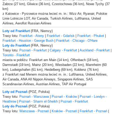
Zabrze (27 km), Gliwice (36 km), Czestochowa (36 km), Nowe Tychy (37
km)
z Katowice - Pyrzowice można lecieć m. in.: Wizz Air, Ryanair, Polskie
Linie Lotnicze LOT, Air Canada, Turkish Airlines, Lufthansa, United
Airlines, Aeroflot Russian Airlines
Loty od Frankfurt
(FRA, Niemcy)
Trasy lotu:
Frankfurt - Ateny
|
Frankfurt - Gdańsk
|
Frankfurt - Phuket
|
Frankfurt - Houston - George Bush
|
Frankfurt - Chicago - O'Hare
Loty do Frankfurt
(FRA, Niemcy)
Trasy lotu:
Poznań - Frankfurt
|
Calgary - Frankfurt
|
Auckland - Frankfurt
|
Toronto - Frankfurt
miasta w pobliżu: Frankfurt am Main (14 km), Offenbach (18 km),
Darmstadt (19 km), Mainz (20 km), Wiesbaden (22 km), Mannheim (60
km), Ludwigshafen (61 km), Heidelberg (69 km), Koblenz (76 km)
z Frankfurt nad Menem można lecieć m. in.: Lufthansa, United Airlines,
Air Canada, ANA All Nippon Airways, Singapore Airlines, SAS
Scandinavian Airlines, Austrian Airlines, TAP Air Portugal
Loty od Poznań
(POZ, Polska)
Trasy lotu:
Poznań - Warszawa
|
Poznań - Kraków
|
Poznań - Londyn -
Heathrow
|
Poznań - Sharm el-Sheikh
|
Poznań - Frankfurt
Loty do Poznań
(POZ, Polska)
Trasy lotu:
Warszawa - Poznań
|
Kraków - Poznań
|
Frankfurt - Poznań
|