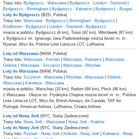
Trasy lotu:
Bydgoszcz - Warszawa
|
Bydgoszcz - Londyn - Stansted
|
Bydgoszcz - Birmingham
|
Bydgoszcz - Katowice
|
Bydgoszcz - Burgas
Loty do Bydgoszcz
(BZG, Polska)
Trasy lotu:
Warszawa - Bydgoszcz
|
Birmingham - Bydgoszcz
|
Eindhoven - Bydgoszcz
|
Londyn - Stansted - Bydgoszcz
miasta w pobliżu: Bydgoszcz (6 km), Torun (42 km), Włocławek (87 km)
z Bydgoszcz im. Ignacego Jana Paderewskiego można lecieć m. in.:
Ryanair, Wizz Air, Polskie Linie Lotnicze LOT, Lufthansa
Loty od Warszawa
(WAW, Polska)
Trasy lotu:
Warszawa - Poznań
|
Warszawa - Katowice
|
Warszawa -
Gdańsk
|
Warszawa - Szczecin
|
Warszawa - Wrocław
Loty do Warszawa
(WAW, Polska)
Trasy lotu:
Szczecin - Warszawa
|
Wrocław - Warszawa
|
Gdańsk -
Warszawa
|
Katowice - Warszawa
miasta w pobliżu: Warschau (10 km), Radom (84 km), Płock (96 km)
z Warszawa - Okęcie im. Fryderyka Chopina można lecieć m. in.: Polskie
Linie Lotnicze LOT, Wizz Air, British Airways, Air Canada, TAP Air
Portugal, American Airlines, Lufthansa, Croatia Airlines
Loty od Nowy Jork
(NYC, Stany Zjednoczone)
Trasy lotu:
Nowy Jork - Warszawa
|
Nowy Jork - Kraków
Loty do Nowy Jork
(NYC, Stany Zjednoczone)
Trasy lotu:
Poznań - Nowy Jork
|
Kraków - Nowy Jork
|
Katowice - Nowy