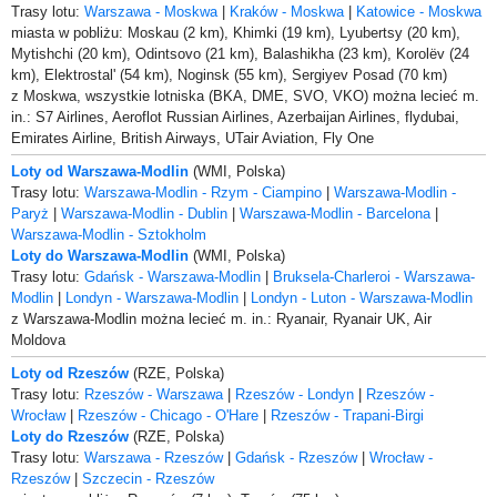
Trasy lotu:
Warszawa - Moskwa
|
Kraków - Moskwa
|
Katowice - Moskwa
miasta w pobliżu: Moskau (2 km), Khimki (19 km), Lyubertsy (20 km),
Mytishchi (20 km), Odintsovo (21 km), Balashikha (23 km), Korolëv (24
km), Elektrostal' (54 km), Noginsk (55 km), Sergiyev Posad (70 km)
z Moskwa, wszystkie lotniska (BKA, DME, SVO, VKO) można lecieć m.
in.: S7 Airlines, Aeroflot Russian Airlines, Azerbaijan Airlines, flydubai,
Emirates Airline, British Airways, UTair Aviation, Fly One
Loty od Warszawa-Modlin
(WMI, Polska)
Trasy lotu:
Warszawa-Modlin - Rzym - Ciampino
|
Warszawa-Modlin -
Paryż
|
Warszawa-Modlin - Dublin
|
Warszawa-Modlin - Barcelona
|
Warszawa-Modlin - Sztokholm
Loty do Warszawa-Modlin
(WMI, Polska)
Trasy lotu:
Gdańsk - Warszawa-Modlin
|
Bruksela-Charleroi - Warszawa-
Modlin
|
Londyn - Warszawa-Modlin
|
Londyn - Luton - Warszawa-Modlin
z Warszawa-Modlin można lecieć m. in.: Ryanair, Ryanair UK, Air
Moldova
Loty od Rzeszów
(RZE, Polska)
Trasy lotu:
Rzeszów - Warszawa
|
Rzeszów - Londyn
|
Rzeszów -
Wrocław
|
Rzeszów - Chicago - O'Hare
|
Rzeszów - Trapani-Birgi
Loty do Rzeszów
(RZE, Polska)
Trasy lotu:
Warszawa - Rzeszów
|
Gdańsk - Rzeszów
|
Wrocław -
Rzeszów
|
Szczecin - Rzeszów