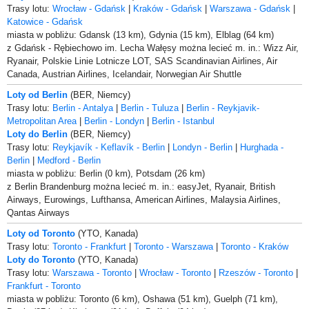
Trasy lotu:
Wrocław - Gdańsk
|
Kraków - Gdańsk
|
Warszawa - Gdańsk
|
Katowice - Gdańsk
miasta w pobliżu: Gdansk (13 km), Gdynia (15 km), Elblag (64 km)
z Gdańsk - Rębiechowo im. Lecha Wałęsy można lecieć m. in.: Wizz Air,
Ryanair, Polskie Linie Lotnicze LOT, SAS Scandinavian Airlines, Air
Canada, Austrian Airlines, Icelandair, Norwegian Air Shuttle
Loty od Berlin
(BER, Niemcy)
Trasy lotu:
Berlin - Antalya
|
Berlin - Tuluza
|
Berlin - Reykjavik-
Metropolitan Area
|
Berlin - Londyn
|
Berlin - Istanbul
Loty do Berlin
(BER, Niemcy)
Trasy lotu:
Reykjavík - Keflavík - Berlin
|
Londyn - Berlin
|
Hurghada -
Berlin
|
Medford - Berlin
miasta w pobliżu: Berlin (0 km), Potsdam (26 km)
z Berlin Brandenburg można lecieć m. in.: easyJet, Ryanair, British
Airways, Eurowings, Lufthansa, American Airlines, Malaysia Airlines,
Qantas Airways
Loty od Toronto
(YTO, Kanada)
Trasy lotu:
Toronto - Frankfurt
|
Toronto - Warszawa
|
Toronto - Kraków
Loty do Toronto
(YTO, Kanada)
Trasy lotu:
Warszawa - Toronto
|
Wrocław - Toronto
|
Rzeszów - Toronto
|
Frankfurt - Toronto
miasta w pobliżu: Toronto (6 km), Oshawa (51 km), Guelph (71 km),