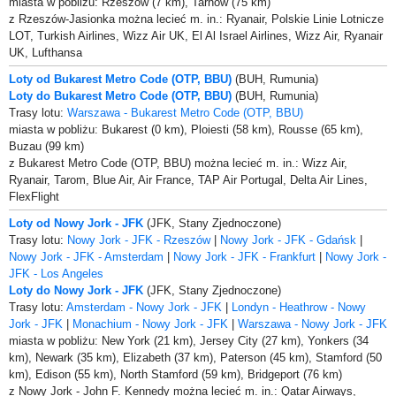
miasta w pobliżu: Rzeszów (7 km), Tarnów (75 km)
z Rzeszów-Jasionka można lecieć m. in.: Ryanair, Polskie Linie Lotnicze
LOT, Turkish Airlines, Wizz Air UK, El Al Israel Airlines, Wizz Air, Ryanair
UK, Lufthansa
Loty od Bukarest Metro Code (OTP, BBU)
(BUH, Rumunia)
Loty do Bukarest Metro Code (OTP, BBU)
(BUH, Rumunia)
Trasy lotu:
Warszawa - Bukarest Metro Code (OTP, BBU)
miasta w pobliżu: Bukarest (0 km), Ploiesti (58 km), Rousse (65 km),
Buzau (99 km)
z Bukarest Metro Code (OTP, BBU) można lecieć m. in.: Wizz Air,
Ryanair, Tarom, Blue Air, Air France, TAP Air Portugal, Delta Air Lines,
FlexFlight
Loty od Nowy Jork - JFK
(JFK, Stany Zjednoczone)
Trasy lotu:
Nowy Jork - JFK - Rzeszów
|
Nowy Jork - JFK - Gdańsk
|
Nowy Jork - JFK - Amsterdam
|
Nowy Jork - JFK - Frankfurt
|
Nowy Jork -
JFK - Los Angeles
Loty do Nowy Jork - JFK
(JFK, Stany Zjednoczone)
Trasy lotu:
Amsterdam - Nowy Jork - JFK
|
Londyn - Heathrow - Nowy
Jork - JFK
|
Monachium - Nowy Jork - JFK
|
Warszawa - Nowy Jork - JFK
miasta w pobliżu: New York (21 km), Jersey City (27 km), Yonkers (34
km), Newark (35 km), Elizabeth (37 km), Paterson (45 km), Stamford (50
km), Edison (55 km), North Stamford (59 km), Bridgeport (76 km)
z Nowy Jork - John F. Kennedy można lecieć m. in.: Qatar Airways,