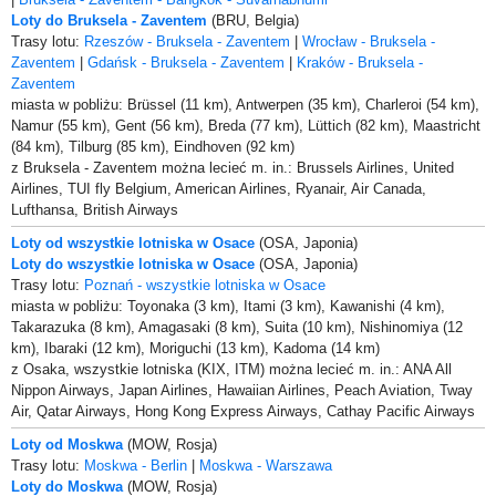
Loty do Bruksela - Zaventem
(BRU, Belgia)
Trasy lotu:
Rzeszów - Bruksela - Zaventem
|
Wrocław - Bruksela -
Zaventem
|
Gdańsk - Bruksela - Zaventem
|
Kraków - Bruksela -
Zaventem
miasta w pobliżu: Brüssel (11 km), Antwerpen (35 km), Charleroi (54 km),
Namur (55 km), Gent (56 km), Breda (77 km), Lüttich (82 km), Maastricht
(84 km), Tilburg (85 km), Eindhoven (92 km)
z Bruksela - Zaventem można lecieć m. in.: Brussels Airlines, United
Airlines, TUI fly Belgium, American Airlines, Ryanair, Air Canada,
Lufthansa, British Airways
Loty od wszystkie lotniska w Osace
(OSA, Japonia)
Loty do wszystkie lotniska w Osace
(OSA, Japonia)
Trasy lotu:
Poznań - wszystkie lotniska w Osace
miasta w pobliżu: Toyonaka (3 km), Itami (3 km), Kawanishi (4 km),
Takarazuka (8 km), Amagasaki (8 km), Suita (10 km), Nishinomiya (12
km), Ibaraki (12 km), Moriguchi (13 km), Kadoma (14 km)
z Osaka, wszystkie lotniska (KIX, ITM) można lecieć m. in.: ANA All
Nippon Airways, Japan Airlines, Hawaiian Airlines, Peach Aviation, Tway
Air, Qatar Airways, Hong Kong Express Airways, Cathay Pacific Airways
Loty od Moskwa
(MOW, Rosja)
Trasy lotu:
Moskwa - Berlin
|
Moskwa - Warszawa
Loty do Moskwa
(MOW, Rosja)