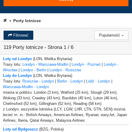
Porty lotnicze
Filtrować
Popularność
119 Porty lotnicze - Strona 1 / 6
Loty od Londyn
(LON, Wielka Brytania)
Trasy lotu:
Londyn - Warszawa-Modlin
|
Londyn - Poznań
|
Londyn -
Wrocław
|
Londyn - Berlin
|
Londyn - Rzeszów
Loty do Londyn
(LON, Wielka Brytania)
Trasy lotu:
Rzeszów - Londyn
|
Berlin - Londyn
|
Łódź - Londyn
|
Warszawa-Modlin - Londyn
miasta w pobliżu: London (3 km), Watford (25 km), Slough (29 km),
Woking (33 km), Crawley (43 km), Basildon (45 km), Luton (46 km),
Chelmsford (52 km), Gillingham (52 km), Reading (58 km)
z Londyn, wszystkie lotniska (LCY, LGW, LHR, LTN, STN, SEN) można
lecieć m. in.: British Airways, American Airlines, Ryanair, easyJet, Japan
Airlines, Iberia, Qatar Airways, Malaysia Airlines
Loty od Bydgoszcz
(BZG, Polska)