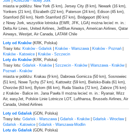
Jork
|
Rzeszów - Nowy Jork
miasta w pobliżu: New York (5 km), Jersey City (8 km), Newark (16 km),
Yonkers (21 km), Elizabeth (22 km), Paterson (24 km), Edison (45 km),
Stamford (50 km), North Stamford (57 km), Bridgeport (80 km)
z Nowy Jork, wszystkie lotniska (EWR, JFK, LGA) można lecieć m. in.:
Delta Air Lines, United Airlines, JetBlue Airways, American Airlines, Qatar
Airways, Westjet, Air Canada, LATAM Chile
Loty od Kraków
(KRK, Polska)
Trasy lotu:
Kraków - Gdańsk
|
Kraków - Warszawa
|
Kraków - Poznań
|
Kraków - Katowice
|
Kraków - Szczecin
Loty do Kraków
(KRK, Polska)
Trasy lotu:
Gdańsk - Kraków
|
Szczecin - Kraków
|
Warszawa - Kraków
|
Poznań - Kraków
miasta w pobliżu: Krakau (9 km), Dabrowa Gornicza (50 km), Sosnowiec
(51 km), Nowe Tychy (57 km), Kattowitz (59 km), Bielsko-Biała (61 km),
Chorzów (63 km), Bytom (66 km), Ruda Slaska (72 km), Zabrze (76 km)
z Kraków - Balice im. Jana Pawła II można lecieć m. in.: Ryanair, Wizz
Air, easyJet, Polskie Linie Lotnicze LOT, Lufthansa, Brussels Airlines, Air
Canada, United Airlines
Loty od Gdańsk
(GDN, Polska)
Trasy lotu:
Gdańsk - Warszawa
|
Gdańsk - Kraków
|
Gdańsk - Wrocław
|
Gdańsk - Katowice
|
Gdańsk - Warszawa-Modlin
Loty do Gdańsk
(GDN, Polska)