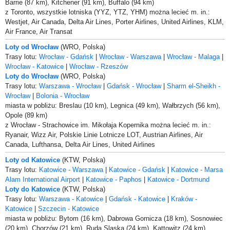
Barrie (87 km), Kitchener (91 km), Buffalo (94 km)
z Toronto, wszystkie lotniska (YYZ, YTZ, YHM) można lecieć m. in.:
Westjet, Air Canada, Delta Air Lines, Porter Airlines, United Airlines, KLM,
Air France, Air Transat
Loty od Wrocław
(WRO, Polska)
Trasy lotu:
Wrocław - Gdańsk
|
Wrocław - Warszawa
|
Wrocław - Malaga
|
Wrocław - Katowice
|
Wrocław - Rzeszów
Loty do Wrocław
(WRO, Polska)
Trasy lotu:
Warszawa - Wrocław
|
Gdańsk - Wrocław
|
Sharm el-Sheikh -
Wrocław
|
Bolonia - Wrocław
miasta w pobliżu: Breslau (10 km), Legnica (49 km), Wałbrzych (56 km),
Opole (89 km)
z Wrocław - Strachowice im. Mikołaja Kopernika można lecieć m. in.:
Ryanair, Wizz Air, Polskie Linie Lotnicze LOT, Austrian Airlines, Air
Canada, Lufthansa, Delta Air Lines, United Airlines
Loty od Katowice
(KTW, Polska)
Trasy lotu:
Katowice - Warszawa
|
Katowice - Gdańsk
|
Katowice - Marsa
Alam International Airport
|
Katowice - Paphos
|
Katowice - Dortmund
Loty do Katowice
(KTW, Polska)
Trasy lotu:
Warszawa - Katowice
|
Gdańsk - Katowice
|
Kraków -
Katowice
|
Szczecin - Katowice
miasta w pobliżu: Bytom (16 km), Dabrowa Gornicza (18 km), Sosnowiec
(20 km), Chorzów (21 km), Ruda Slaska (24 km), Kattowitz (24 km),