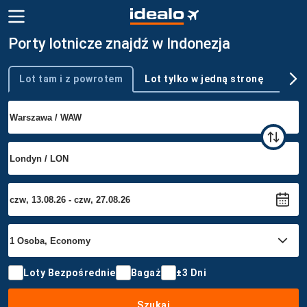
Porty lotnicze znajdź w Indonezja
Lot tam i z powrotem
Lot tylko w jedną stronę
Wie
Typ podróży
Loty Bezpośrednie
Bagaż
±3 Dni
Szukaj