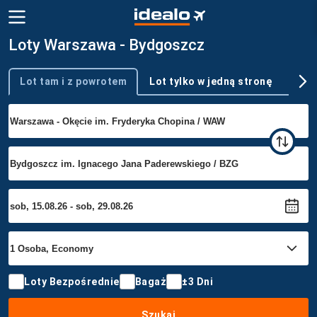
Loty Warszawa - Bydgoszcz
Lot tam i z powrotem
Lot tylko w jedną stronę
Wie
Typ podróży
Loty Bezpośrednie
Bagaż
±3 Dni
Szukaj