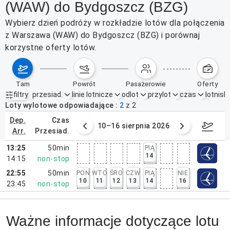
(WAW) do Bydgoszcz (BZG)
Wybierz dzień podróży w rozkładzie lotów dla połączenia
z Warszawa (WAW) do Bydgoszcz (BZG) i porównaj
korzystne oferty lotów.
tam
powrót
pasażerowie
oferty
filtry
przesiad.
linie lotnicze
odlot
przylot
czas
lotnisk
Aktywne filtry
brak
Loty wylotowe odpowiadające
2
z
2
dep.
czas
 sierpnia 2026
10–16 sierpnia 2026
17–2
arr.
przesiad.
13:25
50min
PIĄ
14
14:15
non-stop
22:55
50min
PON
WTO
ŚRO
CZW
PIĄ
NIE
10
11
12
13
14
16
23:45
non-stop
Ważne informacje dotyczące lotu