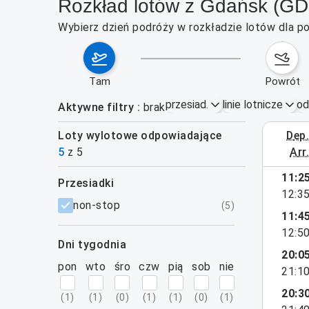
Rozkład lotów z Gdańsk (G
Wybierz dzień podróży w rozkładzie lotów dla p
tam
powrót
przesiad.
linie lotnicze
od
Aktywne filtry
brak
Loty wylotowe odpowiadające
dep
3–9 sie
5
z
5
arr
11:2
przesiadki
12:3
filtry
non-stop
(
5
)
11:4
12:5
dni tygodnia
20:0
pon
wto
śro
czw
pią
sob
nie
21:1
20:3
(
1
)
(
1
)
(
0
)
(
1
)
(
1
)
(
0
)
(
1
)