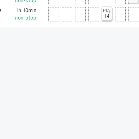
0
non-stop
0
1h 10min
PIĄ
14
0
non-stop