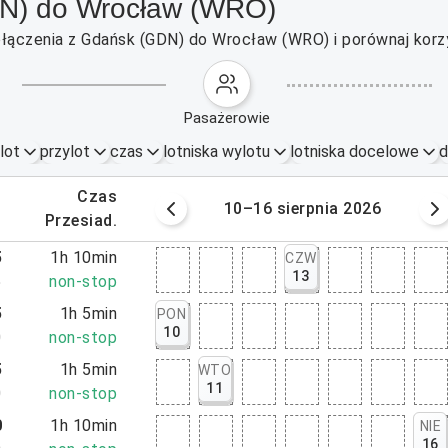
DN) do Wrocław (WRO)
ołączenia z Gdańsk (GDN) do Wrocław (WRO) i porównaj korz
pasażerowie
lot
przylot
czas
lotniska wylotu
lotniska docelowe
d
.
czas
rpnia 2026
10–16 sierpnia 2026
.
przesiad.
5
1h 10min
CZW
13
5
non-stop
5
1h 5min
PON
10
0
non-stop
5
1h 5min
WTO
11
0
non-stop
0
1h 10min
NIE
16