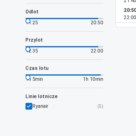
21:4
20:5
odlot
22:0
11:25
20:50
przylot
12:35
22:00
czas lotu
1h 5min
1h 10min
linie lotnicze
Ryanair
(
5
)