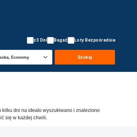
±3 Dni
Bagaż
Loty Bezpośrednie
Szukaj
 kilku dni na idealo wyszukiwano i znaleziono
 się w każdej chwili.