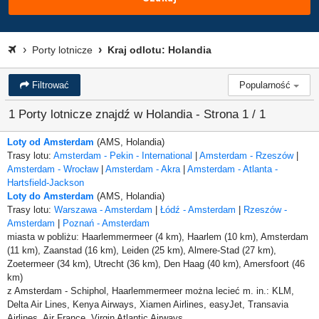
Porty lotnicze
Kraj odlotu: Holandia
Filtrować
Popularność
1 Porty lotnicze znajdź w Holandia - Strona 1 / 1
Loty od Amsterdam
(AMS, Holandia)
Trasy lotu:
Amsterdam - Pekin - International
|
Amsterdam - Rzeszów
|
Amsterdam - Wrocław
|
Amsterdam - Akra
|
Amsterdam - Atlanta -
Hartsfield-Jackson
Loty do Amsterdam
(AMS, Holandia)
Trasy lotu:
Warszawa - Amsterdam
|
Łódź - Amsterdam
|
Rzeszów -
Amsterdam
|
Poznań - Amsterdam
miasta w pobliżu: Haarlemmermeer (4 km), Haarlem (10 km), Amsterdam
(11 km), Zaanstad (16 km), Leiden (25 km), Almere-Stad (27 km),
Zoetermeer (34 km), Utrecht (36 km), Den Haag (40 km), Amersfoort (46
km)
z Amsterdam - Schiphol, Haarlemmermeer można lecieć m. in.: KLM,
Delta Air Lines, Kenya Airways, Xiamen Airlines, easyJet, Transavia
Airlines, Air France, Virgin Atlantic Airways