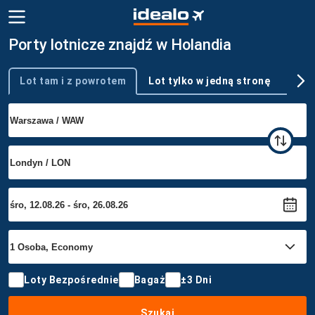
Porty lotnicze znajdź w Holandia
Lot tam i z powrotem
Lot tylko w jedną stronę
Wie
Typ podróży
Loty Bezpośrednie
Bagaż
±3 Dni
Szukaj