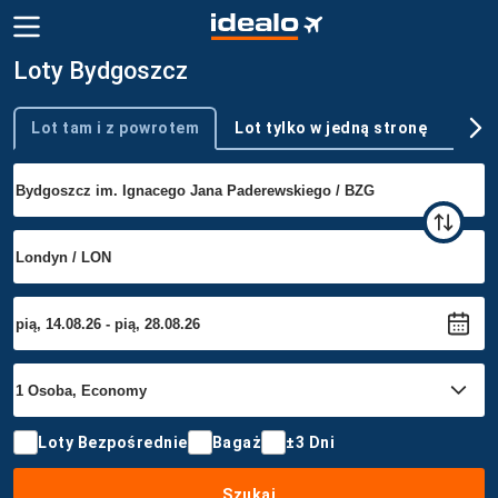
Loty Bydgoszcz
Lot tam i z powrotem
Lot tylko w jedną stronę
Wie
Typ podróży
Loty Bezpośrednie
Bagaż
±3 Dni
Szukaj