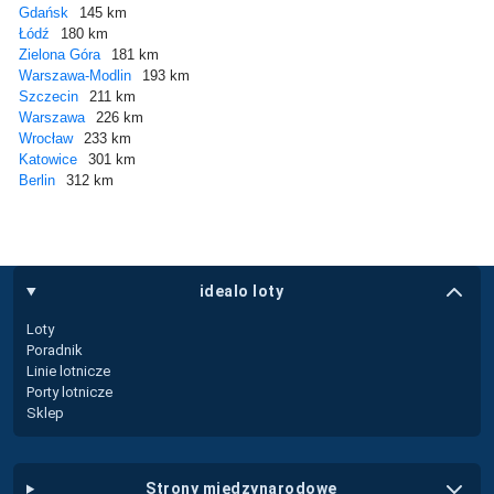
Gdańsk
145 km
Łódź
180 km
Zielona Góra
181 km
Warszawa-Modlin
193 km
Szczecin
211 km
Warszawa
226 km
Wrocław
233 km
Katowice
301 km
Berlin
312 km
idealo loty
Loty
Poradnik
Linie lotnicze
Porty lotnicze
Sklep
strony międzynarodowe