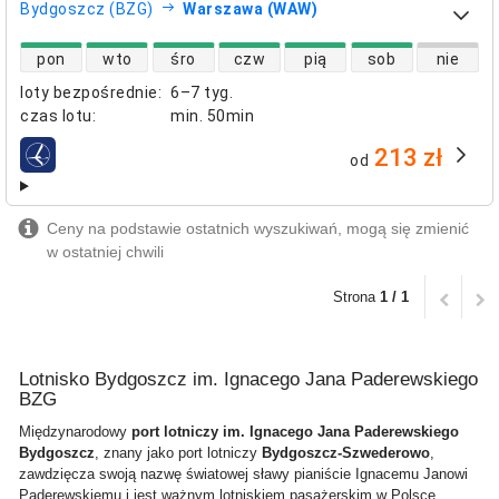
Bydgoszcz (BZG)
Warszawa (WAW)
dostępność lotów bezpośrednich
pon
wto
śro
czw
pią
sob
nie
loty bezpośrednie
:
6–7 tyg.
czas lotu
:
min.
50min
213 zł
od
linie lotnicze
Ceny na podstawie ostatnich wyszukiwań, mogą się zmienić
w ostatniej chwili
Strona
1 / 1
Lotnisko Bydgoszcz im. Ignacego Jana Paderewskiego
BZG
Międzynarodowy
port lotniczy im. Ignacego Jana Paderewskiego
Bydgoszcz
, znany jako port lotniczy
Bydgoszcz-Szwederowo
,
zawdzięcza swoją nazwę światowej sławy pianiście Ignacemu Janowi
Paderewskiemu i jest ważnym lotniskiem pasażerskim w Polsce.