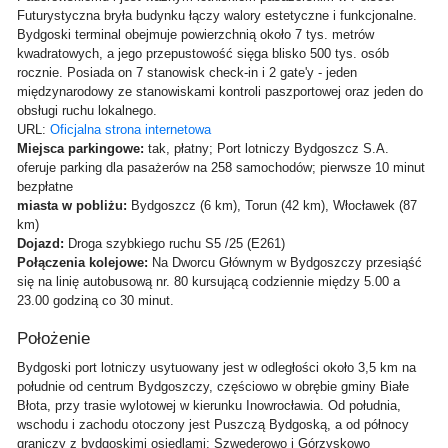
Futurystyczna bryła budynku łączy walory estetyczne i funkcjonalne.
Bydgoski terminal obejmuje powierzchnią około 7 tys. metrów
kwadratowych, a jego przepustowość sięga blisko 500 tys. osób
rocznie. Posiada on 7 stanowisk check-in i 2 gate'y - jeden
międzynarodowy ze stanowiskami kontroli paszportowej oraz jeden do
obsługi ruchu lokalnego.
URL:
Oficjalna strona internetowa
Miejsca parkingowe:
tak, płatny; Port lotniczy Bydgoszcz S.A.
oferuje parking dla pasażerów na 258 samochodów; pierwsze 10 minut
bezpłatne
miasta w pobliżu:
Bydgoszcz (6 km), Torun (42 km), Włocławek (87
km)
Dojazd:
Droga szybkiego ruchu S5 /25 (E261)
Połączenia kolejowe:
Na Dworcu Głównym w Bydgoszczy przesiąść
się na linię autobusową nr. 80 kursującą codziennie między 5.00 a
23.00 godziną co 30 minut.
Położenie
Bydgoski port lotniczy usytuowany jest w odległości około 3,5 km na
południe od centrum Bydgoszczy, częściowo w obrębie gminy Białe
Błota, przy trasie wylotowej w kierunku Inowrocławia. Od południa,
wschodu i zachodu otoczony jest Puszczą Bydgoską, a od północy
graniczy z bydgoskimi osiedlami: Szwederowo i Górzyskowo