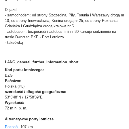
Dojazd:
- samochodem: od strony Szczecina, Piły, Torunia i Warszawy drogą nr
10; od strony Inowrocławia, Konina drogą nr 25, od strony Poznania,
Gdańska i Grudziądza drogą krajową nr 5
- autobusem: bezpośredni autobus linii nr 80 kursuje codziennie na
trasie Dworzec PKP - Port Lotniczy
- taksówką
LANG_general_further_information_short
Kod portu lotniczego:
BZG
Państwo:
Polska (PL)
szerokość / długość geograficzna:
53°5'48"N / 17°58'39"E
Wysokość:
72 m n. p. m.
Alternatywne porty lotnicze
Poznań
107 km