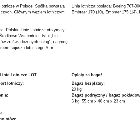
lotnicze w Polsce. Spółka powstała
Linia lotnicza posiada: Boeing 767-30
lotniczych. Głównym węzłem lotniczym
Embraer 170 (10), Embraer 175 (14), 
a. Polskie Linie Lotnicze otrzymały
 Środkowo-Wschodniej, tytul „Linii
erów ze świadczonych usług", nagrodę
nkiem sojuszu lotniczego Star
Linie Lotnicze LOT
Opłaty za bagaż
rt lotniczy:
Bagaż bezpłatny:
20 kg
nia:
Bagaż podręczny / bagaż pokładow
6 kg, 55 cm x 40 cm x 23 cm
ce
molotów: