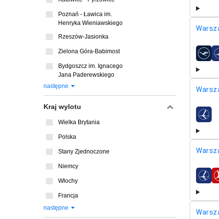
Poznań - Ławica im.
Henryka Wieniawskiego
Warsz
Rzeszów-Jasionka
Zielona Góra-Babimost
linie l
Bydgoszcz im. Ignacego
Jana Paderewskiego
następne
Warsz
Kraj wylotu
linie l
Wielka Brytania
Polska
Warsz
Stany Zjednoczone
Niemcy
linie l
Włochy
Francja
następne
Warsz