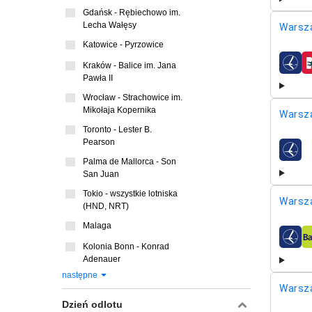
Gdańsk - Rębiechowo im.
Lecha Wałęsy
Warsz
Katowice - Pyrzowice
Kraków - Balice im. Jana
linie l
Pawła II
Wrocław - Strachowice im.
Mikołaja Kopernika
Warsz
Toronto - Lester B.
Pearson
linie l
Palma de Mallorca - Son
San Juan
Tokio - wszystkie lotniska
Warsz
(HND, NRT)
Malaga
linie l
Kolonia Bonn - Konrad
Adenauer
następne
Warsz
Dzień odlotu