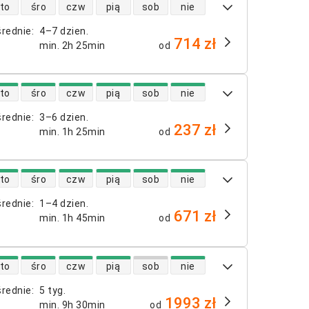
 lotów bezpośrednich
to
śro
czw
pią
sob
nie
średnie
:
4–7 dzien.
714 zł
min.
2h 25min
od
 lotów bezpośrednich
to
śro
czw
pią
sob
nie
średnie
:
3–6 dzien.
237 zł
min.
1h 25min
od
 lotów bezpośrednich
to
śro
czw
pią
sob
nie
średnie
:
1–4 dzien.
671 zł
min.
1h 45min
od
 lotów bezpośrednich
to
śro
czw
pią
sob
nie
średnie
:
5 tyg.
1993 zł
min.
9h 30min
od