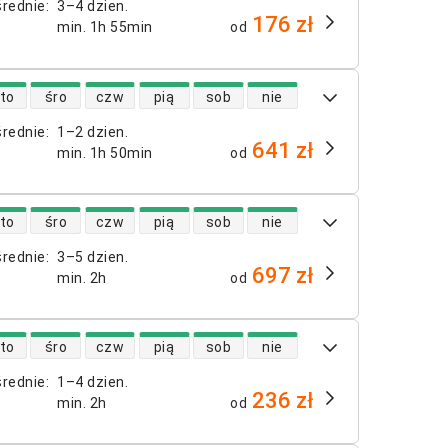
średnie
:
3–4 dzien.
176 zł
min.
1h 55min
od
 lotów bezpośrednich
to
śro
czw
pią
sob
nie
średnie
:
1–2 dzien.
641 zł
min.
1h 50min
od
 lotów bezpośrednich
to
śro
czw
pią
sob
nie
średnie
:
3–5 dzien.
697 zł
min.
2h
od
 lotów bezpośrednich
to
śro
czw
pią
sob
nie
średnie
:
1–4 dzien.
236 zł
min.
2h
od