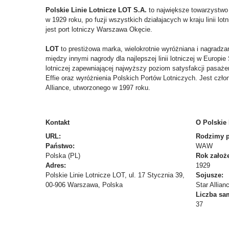
Polskie Linie Lotnicze LOT S.A.
to największe towarzystwo 
w 1929 roku, po fuzji wszystkich działajacych w kraju linii 
jest port lotniczy Warszawa Okęcie.
LOT
to prestiżowa marka, wielokrotnie wyróżniana i nagradzan
między innymi nagrody dla najlepszej linii lotniczej w Europie
lotniczej zapewniającej najwyższy poziom satysfakcji pasaż
Effie oraz wyróżnienia Polskich Portów Lotniczych. Jest czło
Alliance, utworzonego w 1997 roku.
Kontakt
O Polskie 
URL:
Rodzimy po
Państwo:
WAW
Polska (PL)
Rok założe
Adres:
1929
Polskie Linie Lotnicze LOT, ul. 17 Stycznia 39,
Sojusze:
00-906 Warszawa, Polska
Star Allian
Liczba sa
37