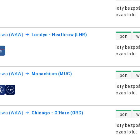
loty bezpo
otnicze
czas lotu
:
dostępność
awa (WAW)
Londyn - Heathrow (LHR)
pon
w
loty bezpo
otnicze
czas lotu
:
dostępność
awa (WAW)
Monachium (MUC)
pon
w
loty bezpo
otnicze
czas lotu
:
dostępność
awa (WAW)
Chicago - O'Hare (ORD)
pon
w
loty bezpo
otnicze
czas lotu
: