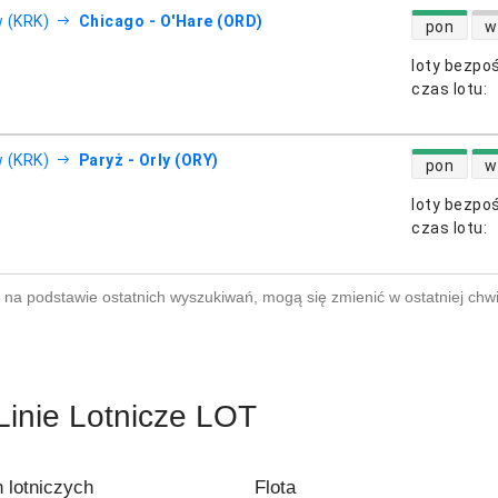
dostępność
 (KRK)
Chicago - O'Hare (ORD)
pon
w
loty bezpo
otnicze
czas lotu
:
dostępność
 (KRK)
Paryż - Orly (ORY)
pon
w
loty bezpo
otnicze
czas lotu
:
na podstawie ostatnich wyszukiwań, mogą się zmienić w ostatniej chwi
Linie Lotnicze LOT
h lotniczych
Flota