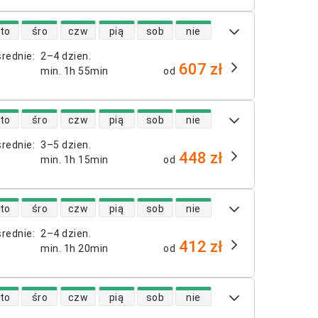
 lotów bezpośrednich
to
śro
czw
pią
sob
nie
średnie
:
2–4 dzien.
607 zł
min.
1h 55min
od
 lotów bezpośrednich
to
śro
czw
pią
sob
nie
średnie
:
3–5 dzien.
448 zł
min.
1h 15min
od
 lotów bezpośrednich
to
śro
czw
pią
sob
nie
średnie
:
2–4 dzien.
412 zł
min.
1h 20min
od
 lotów bezpośrednich
to
śro
czw
pią
sob
nie