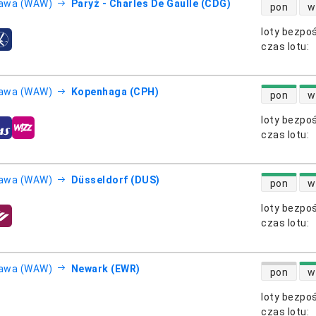
dostępność
awa (WAW)
Paryż - Charles De Gaulle (CDG)
pon
w
loty bezpo
otnicze
czas lotu
:
dostępność
awa (WAW)
Kopenhaga (CPH)
pon
w
loty bezpo
otnicze
czas lotu
:
dostępność
awa (WAW)
Düsseldorf (DUS)
pon
w
loty bezpo
otnicze
czas lotu
:
dostępność
awa (WAW)
Newark (EWR)
pon
w
loty bezpo
otnicze
czas lotu
: