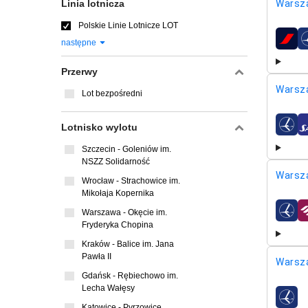
Linia lotnicza
Warsz
Polskie Linie Lotnicze LOT
następne
linie l
Przerwy
Warsz
Lot bezpośredni
Lotnisko wylotu
linie l
Szczecin - Goleniów im.
NSZZ Solidarność
Warsz
Wrocław - Strachowice im.
Mikołaja Kopernika
Warszawa - Okęcie im.
linie l
Fryderyka Chopina
Kraków - Balice im. Jana
Pawła II
Warsz
Gdańsk - Rębiechowo im.
Lecha Wałęsy
linie l
Katowice - Pyrzowice