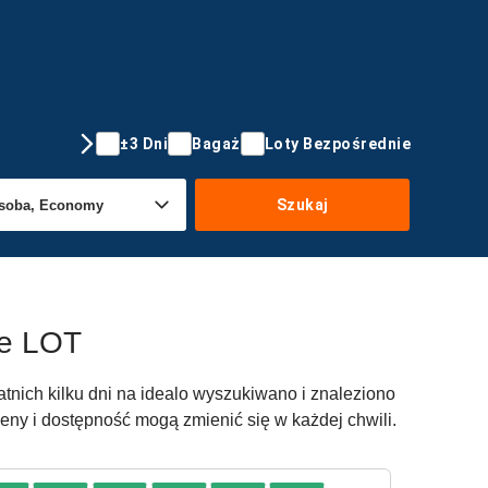
±3 Dni
Bagaż
Loty Bezpośrednie
Szukaj
cze LOT
tatnich kilku dni na idealo wyszukiwano i znaleziono
Ceny i dostępność mogą zmienić się w każdej chwili.