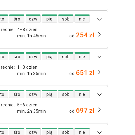
 lotów bezpośrednich
to
śro
czw
pią
sob
nie
średnie
:
4–8 dzien.
254 zł
min.
1h 45min
od
 lotów bezpośrednich
to
śro
czw
pią
sob
nie
średnie
:
1–3 dzien.
651 zł
min.
1h 35min
od
 lotów bezpośrednich
to
śro
czw
pią
sob
nie
średnie
:
5–6 dzien.
697 zł
min.
2h 35min
od
 lotów bezpośrednich
to
śro
czw
pią
sob
nie