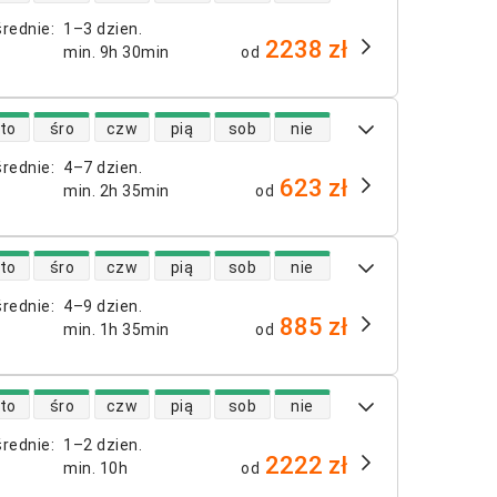
średnie
:
1–3 dzien.
2238 zł
min.
9h 30min
od
 lotów bezpośrednich
to
śro
czw
pią
sob
nie
średnie
:
4–7 dzien.
623 zł
min.
2h 35min
od
 lotów bezpośrednich
to
śro
czw
pią
sob
nie
średnie
:
4–9 dzien.
885 zł
min.
1h 35min
od
 lotów bezpośrednich
to
śro
czw
pią
sob
nie
średnie
:
1–2 dzien.
2222 zł
min.
10h
od