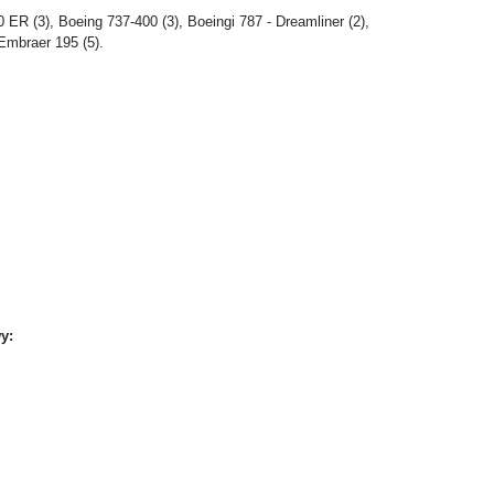
0 ER (3), Boeing 737-400 (3), Boeingi 787 - Dreamliner (2),
Embraer 195 (5).
y: