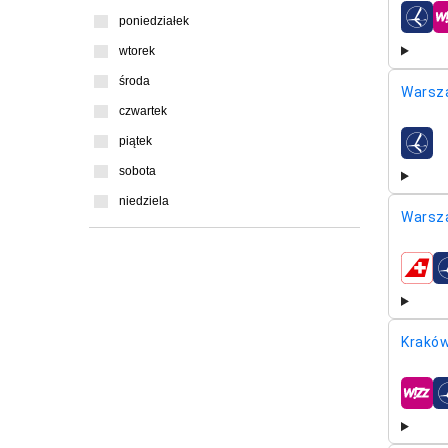
poniedziałek
linie l
wtorek
środa
Warsz
czwartek
piątek
linie l
sobota
niedziela
Warsz
linie l
Kraków
linie l