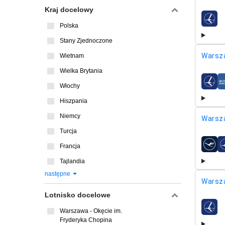
Kraj docelowy
linie l
Polska
Stany Zjednoczone
Warsz
Wietnam
Wielka Brytania
linie l
Włochy
Hiszpania
Niemcy
Warsz
Turcja
Francja
linie l
Tajlandia
następne
Warsz
Lotnisko docelowe
linie l
Warszawa - Okęcie im.
Fryderyka Chopina