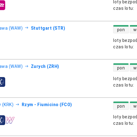
loty bezpo
otnicze
czas lotu
:
dostępność
awa (WAW)
Stuttgart (STR)
pon
w
loty bezpo
otnicze
czas lotu
:
dostępność
awa (WAW)
Zurych (ZRH)
pon
w
loty bezpo
otnicze
czas lotu
:
dostępność
 (KRK)
Rzym - Fiumicino (FCO)
pon
w
loty bezpo
otnicze
czas lotu
: