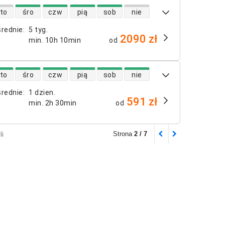
 lotów bezpośrednich
to
śro
czw
pią
sob
nie
średnie
:
5 tyg.
2090 zł
min.
10h 10min
od
 lotów bezpośrednich
to
śro
czw
pią
sob
nie
średnie
:
1 dzien.
591 zł
min.
2h 30min
od
li
Strona
2 / 7