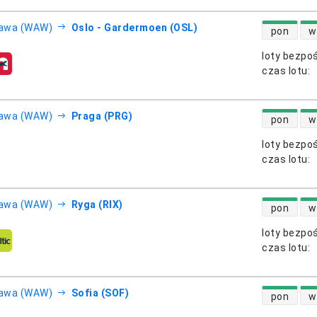
dostępność
awa (WAW)
Oslo - Gardermoen (OSL)
pon
w
loty bezpo
otnicze
czas lotu
:
dostępność
awa (WAW)
Praga (PRG)
pon
w
loty bezpo
otnicze
czas lotu
:
dostępność
awa (WAW)
Ryga (RIX)
pon
w
loty bezpo
otnicze
czas lotu
:
dostępność
awa (WAW)
Sofia (SOF)
pon
w