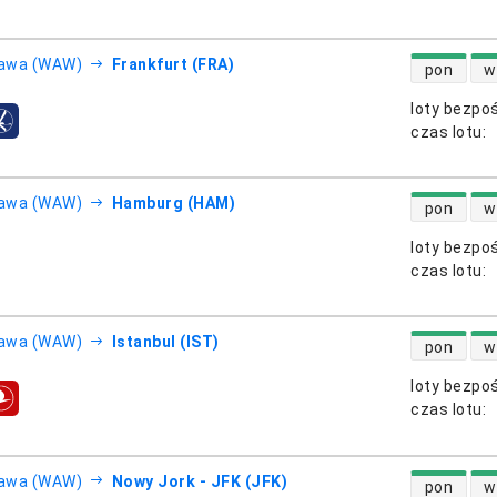
dostępność
awa (WAW)
Frankfurt (FRA)
pon
w
loty bezpo
otnicze
czas lotu
:
dostępność
awa (WAW)
Hamburg (HAM)
pon
w
loty bezpo
otnicze
czas lotu
:
dostępność
awa (WAW)
Istanbul (IST)
pon
w
loty bezpo
otnicze
czas lotu
:
dostępność
awa (WAW)
Nowy Jork - JFK (JFK)
pon
w