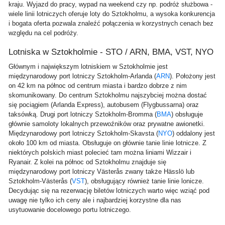
kraju. Wyjazd do pracy, wypad na weekend czy np. podróż służbowa -
wiele linii lotniczych oferuje loty do Sztokholmu, a wysoka konkurencja
i bogata oferta pozwala znaleźć połączenia w korzystnych cenach bez
względu na cel podróży.
Lotniska w Sztokholmie - STO / ARN, BMA, VST, NYO
Głównym i największym lotniskiem w Sztokholmie jest
międzynarodowy port lotniczy Sztokholm-Arlanda (
ARN
). Położony jest
on 42 km na północ od centrum miasta i bardzo dobrze z nim
skomunikowany. Do centrum Sztokholmu najszybciej można dostać
się pociągiem (Arlanda Express), autobusem (Flygbussarna) oraz
taksówką. Drugi port lotniczy Sztokholm-Bromma (
BMA
) obsługuje
głównie samoloty lokalnych przewoźników oraz prywatne awionetki.
Międzynarodowy port lotniczy Sztokholm-Skavsta (
NYO
) oddalony jest
około 100 km od miasta. Obsługuje on głównie tanie linie lotnicze. Z
niektórych polskich miast polecieć tam można liniami Wizzair i
Ryanair. Z kolei na północ od Sztokholmu znajduje się
międzynarodowy port lotniczy Västerås zwany także Hässlö lub
Sztokholm-Västerås (
VST
), obsługujący również tanie linie lonicze.
Decydując się na rezerwację biletów lotniczych warto więc wziąć pod
uwagę nie tylko ich ceny ale i najbardziej korzystne dla nas
usytuowanie docelowego portu lotniczego.