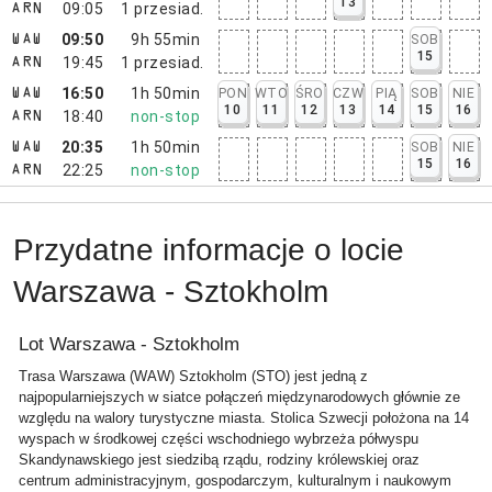
13
09:05
1
przesiad.
ARN
09:50
9h 55min
SOB
WAW
15
19:45
1
przesiad.
ARN
16:50
1h 50min
PON
WTO
ŚRO
CZW
PIĄ
SOB
NIE
WAW
10
11
12
13
14
15
16
18:40
non-stop
ARN
20:35
1h 50min
SOB
NIE
WAW
15
16
22:25
non-stop
ARN
Przydatne informacje o locie
Warszawa - Sztokholm
Lot Warszawa - Sztokholm
Trasa Warszawa (WAW) Sztokholm (STO) jest jedną z
najpopularniejszych w siatce połączeń międzynarodowych głównie ze
względu na walory turystyczne miasta. Stolica Szwecji położona na 14
wyspach w środkowej części wschodniego wybrzeża półwyspu
Skandynawskiego jest siedzibą rządu, rodziny królewskiej oraz
centrum administracyjnym, gospodarczym, kulturalnym i naukowym