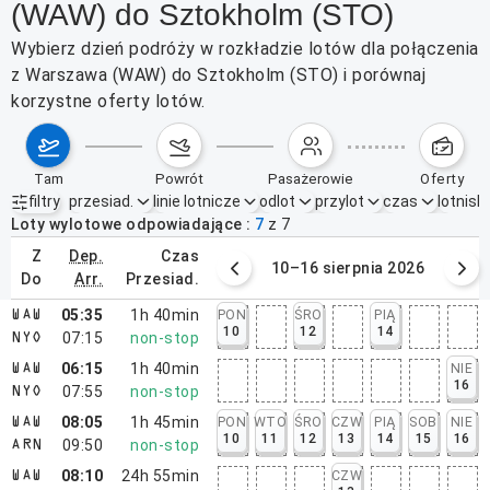
(WAW) do Sztokholm (STO)
Wybierz dzień podróży w rozkładzie lotów dla połączenia
z Warszawa (WAW) do Sztokholm (STO) i porównaj
korzystne oferty lotów.
tam
powrót
pasażerowie
oferty
filtry
przesiad.
linie lotnicze
odlot
przylot
czas
lotnisk
Aktywne filtry
brak
Loty wylotowe odpowiadające
7
z
7
z
dep.
czas
3–9 sierpnia 2026
10–16 sierpnia 2026
do
arr.
przesiad.
05:35
1h 40min
PON
ŚRO
PIĄ
WAW
10
12
14
07:15
non-stop
NYO
06:15
1h 40min
NIE
WAW
16
07:55
non-stop
NYO
08:05
1h 45min
PON
WTO
ŚRO
CZW
PIĄ
SOB
NIE
WAW
10
11
12
13
14
15
16
09:50
non-stop
ARN
08:10
24h 55min
CZW
WAW