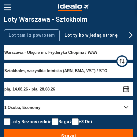
Loty Warszawa - Sztokholm
Lot tam i z powrotem
Lot tylko w jedną stronę
Wie
Typ podróży
Loty Bezpośrednie
Bagaż
±3 Dni
Szukaj