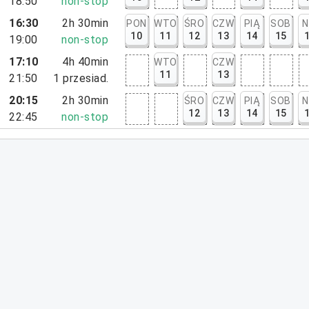
18:50
non-stop
16:30
2h 30min
PON
WTO
ŚRO
CZW
PIĄ
SOB
N
10
11
12
13
14
15
19:00
non-stop
17:10
4h 40min
WTO
CZW
11
13
21:50
1
przesiad.
20:15
2h 30min
ŚRO
CZW
PIĄ
SOB
N
12
13
14
15
22:45
non-stop