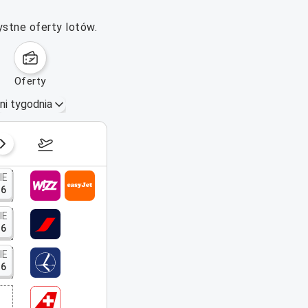
ystne oferty lotów.
oferty
ni tygodnia
17–23 sierpnia 2026
IE
16
IE
16
IE
16