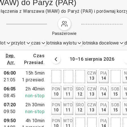
(WAW) do Paryż (PAR)
ołączenia z Warszawa (WAW) do Paryż (PAR) i porównaj korz
pasażerowie
lot
przylot
czas
lotniska wylotu
lotniska docelowe
d
dep.
czas
 sierpnia 2026
10–16 sierpnia 2026
arr.
przesiad.
06:00
15h 5min
CZW
PIĄ
N
13
14
21:05
1
przesiad.
06:05
2h 40min
PON
WTO
ŚRO
CZW
PIĄ
SOB
N
10
11
12
13
14
15
08:45
non-stop
07:20
2h 30min
PON
WTO
ŚRO
CZW
PIĄ
SOB
N
10
11
12
13
14
15
09:50
non-stop
09:50
4h 10min
PON
WTO
PIĄ
10
11
14