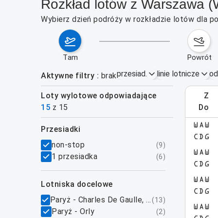
Rozkład lotów z Warszawa 
Wybierz dzień podróży w rozkładzie lotów dla p
tam
powrót
przesiad.
linie lotnicze
od
Aktywne filtry
brak
Loty wylotowe odpowiadające
z
3–9
15
z
15
do
WAW
przesiadki
CDG
filtry
non-stop
(
9
)
WAW
1 przesiadka
(
6
)
CDG
WAW
lotniska docelowe
CDG
Paryż - Charles De Gaulle, Roissy
(
13
)
WAW
Paryż - Orly
(
2
)