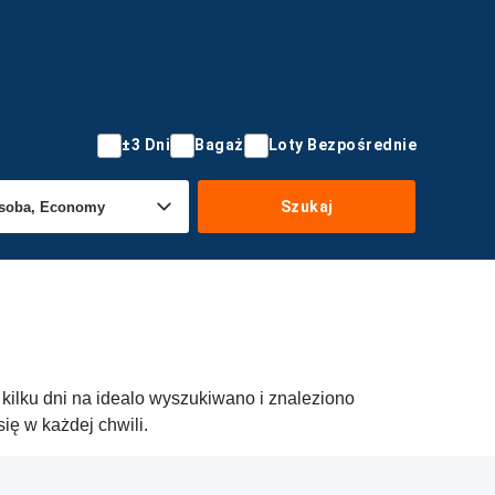
±3 Dni
Bagaż
Loty Bezpośrednie
Szukaj
kilku dni na idealo wyszukiwano i znaleziono
ię w każdej chwili.