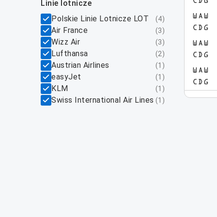
CDG
linie lotnicze
WAW
Polskie Linie Lotnicze LOT
(
4
)
CDG
Air France
(
3
)
Wizz Air
(
3
)
WAW
Lufthansa
(
2
)
CDG
Austrian Airlines
(
1
)
WAW
easyJet
(
1
)
CDG
KLM
(
1
)
Swiss International Air Lines
(
1
)