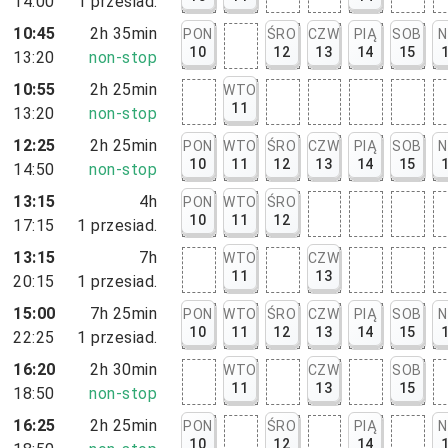
14:00
1
przesiad.
10:45
2h 35min
PON
ŚRO
CZW
PIĄ
SOB
N
10
12
13
14
15
13:20
non-stop
10:55
2h 25min
WTO
11
13:20
non-stop
12:25
2h 25min
PON
WTO
ŚRO
CZW
PIĄ
SOB
N
10
11
12
13
14
15
14:50
non-stop
13:15
4h
PON
WTO
ŚRO
10
11
12
17:15
1
przesiad.
13:15
7h
WTO
CZW
11
13
20:15
1
przesiad.
15:00
7h 25min
PON
WTO
ŚRO
CZW
PIĄ
SOB
N
10
11
12
13
14
15
22:25
1
przesiad.
16:20
2h 30min
WTO
CZW
SOB
11
13
15
18:50
non-stop
16:25
2h 25min
PON
ŚRO
PIĄ
N
10
12
14