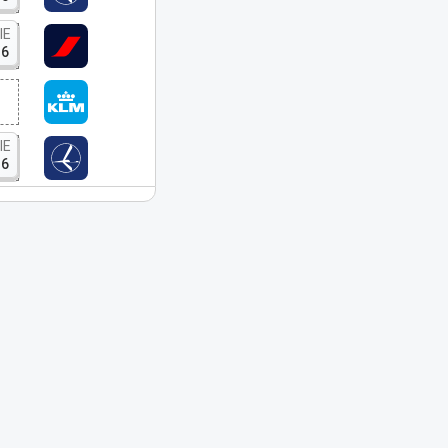
IE
16
IE
16