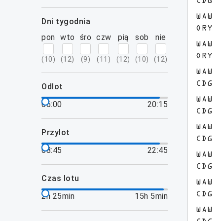
CDG
WAW
dni tygodnia
ORY
pon
wto
śro
czw
pią
sob
nie
WAW
ORY
(
10
)
(
12
)
(
9
)
(
11
)
(
12
)
(
10
)
(
12
)
WAW
CDG
odlot
WAW
06:00
20:15
CDG
WAW
przylot
CDG
08:45
22:45
WAW
CDG
czas lotu
WAW
CDG
2h 25min
15h 5min
WAW