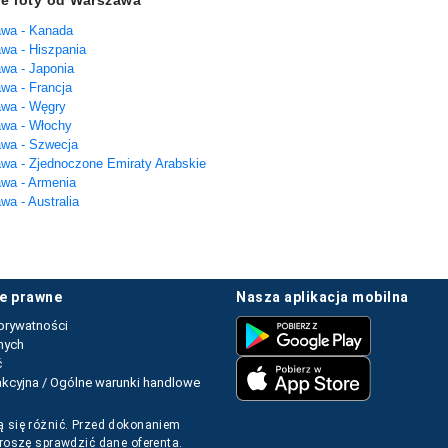
e loty od Warszawa
awa - Kanada
wa - Hiszpania
wa - Japonia
wa - Francja
awa - Węgry
awa - Włochy
wa - Szwecja
wa - Zjednoczone Emiraty Arabskie
wa - Armenia
wa - Australia
je prawne
nasza aplikacja mobilna
prywatności
nych
ć
kcyjna / Ogólne warunki handlowe
 się różnić. Przed dokonaniem
proszę sprawdzić dane oferenta.