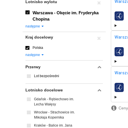
Warsz
Lotnisko wylotu
Warszawa - Okęcie im. Fryderyka
linie l
Chopina
następne
Kraj docelowy
Warsz
Polska
linie l
następne
Przerwy
Warsz
Lot bezpośredni
linie l
Lotnisko docelowe
Gdańsk - Rębiechowo im.
Lecha Wałęsy
Ceny 
Wrocław - Strachowice im.
Mikołaja Kopernika
Kraków - Balice im. Jana