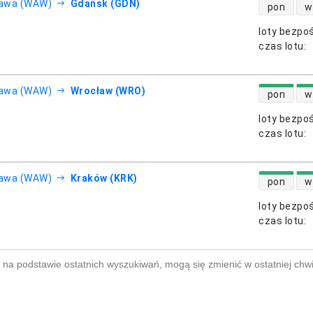
dostępność
awa (WAW)
Gdańsk (GDN)
pon
w
loty bezpo
otnicze
czas lotu
:
dostępność
awa (WAW)
Wrocław (WRO)
pon
w
loty bezpo
otnicze
czas lotu
:
dostępność
awa (WAW)
Kraków (KRK)
pon
w
loty bezpo
otnicze
czas lotu
:
na podstawie ostatnich wyszukiwań, mogą się zmienić w ostatniej chwi