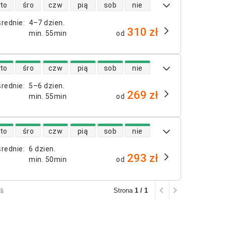
 lotów bezpośrednich
to
śro
czw
pią
sob
nie
średnie
:
4–7 dzien.
310 zł
min.
55min
od
 lotów bezpośrednich
to
śro
czw
pią
sob
nie
średnie
:
5–6 dzien.
269 zł
min.
55min
od
 lotów bezpośrednich
to
śro
czw
pią
sob
nie
średnie
:
6 dzien.
293 zł
min.
50min
od
li
Strona
1 / 1