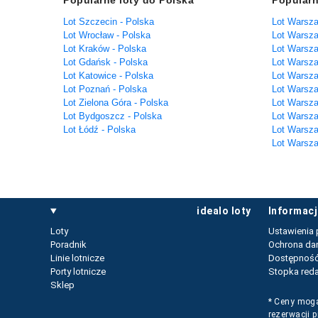
Popularne loty do Polska
Popularn
Lot Szczecin - Polska
Lot Warsz
Lot Wrocław - Polska
Lot Warsza
Lot Kraków - Polska
Lot Warsza
Lot Gdańsk - Polska
Lot Warsza
Lot Katowice - Polska
Lot Warsz
Lot Poznań - Polska
Lot Warsz
Lot Zielona Góra - Polska
Lot Warsza
Lot Bydgoszcz - Polska
Lot Warsza
Lot Łódź - Polska
Lot Warsza
Lot Warsza
idealo loty
informac
Loty
Ustawienia 
Poradnik
Ochrona da
Linie lotnicze
Dostępnoś
Porty lotnicze
Stopka reda
Sklep
* Ceny mogą
rezerwacji 