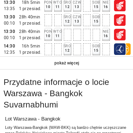
13:30
18h 5min
PON
WTO
ŚRO
CZW
SOB
NIE
10
11
12
13
15
16
13:35
1
przesiad.
13:30
28h 40min
ŚRO
CZW
SOB
12
13
15
00:10
1
przesiad.
13:30
28h 40min
PON
WTO
NIE
10
11
16
00:10
1
przesiad.
14:30
16h 5min
ŚRO
SOB
12
15
12:35
1
przesiad.
pokaż więcej
Przydatne informacje o locie
Warszawa - Bangkok
Suvarnabhumi
Lot Warszawa - Bangkok
Loty Warszawa-Bangkok (WAW-BKK) są bardzo chętnie uczęszczane