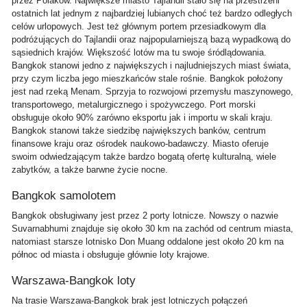
przez Polaków. Największe miasto Tajlandii stało się na przestrzeni
ostatnich lat jednym z najbardziej lubianych choć też bardzo odległych
celów urlopowych. Jest też głównym portem przesiadkowym dla
podróżujących do Tajlandii oraz najpopularniejszą bazą wypadkową do
sąsiednich krajów. Większość lotów ma tu swoje śródlądowania.
Bangkok stanowi jedno z największych i najludniejszych miast świata,
przy czym liczba jego mieszkańców stale rośnie. Bangkok położony
jest nad rzeką Menam. Sprzyja to rozwojowi przemysłu maszynowego,
transportowego, metalurgicznego i spożywczego. Port morski
obsługuje około 90% zarówno eksportu jak i importu w skali kraju.
Bangkok stanowi także siedzibę największych banków, centrum
finansowe kraju oraz ośrodek naukowo-badawczy. Miasto oferuje
swoim odwiedzającym także bardzo bogatą ofertę kulturalną, wiele
zabytków, a także barwne życie nocne.
Bangkok samolotem
Bangkok obsługiwany jest przez 2 porty lotnicze. Nowszy o nazwie
Suvarnabhumi znajduje się około 30 km na zachód od centrum miasta,
natomiast starsze lotnisko Don Muang oddalone jest około 20 km na
północ od miasta i obsługuje głównie loty krajowe.
Warszawa-Bangkok loty
Na trasie Warszawa-Bangkok brak jest lotniczych połączeń