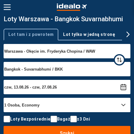
Loty Warszawa - Bangkok Suvarnabhumi
Lot tam i z powrotem
Lot tylko w jedną stronę
Wie
Typ podróży
Loty Bezpośrednie
Bagaż
±3 Dni
Szukaj