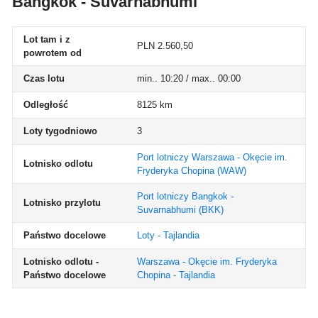
Bangkok - Suvarnabhumi
Lot tam i z
PLN 2.560,50
powrotem od
Czas lotu
min.. 10:20 / max.. 00:00
Odległość
8125 km
Loty tygodniowo
3
Port lotniczy Warszawa - Okęcie im.
Lotnisko odlotu
Fryderyka Chopina
(WAW)
Port lotniczy Bangkok -
Lotnisko przylotu
Suvarnabhumi
(BKK)
Państwo docelowe
Loty - Tajlandia
Lotnisko odlotu -
Warszawa - Okęcie im. Fryderyka
Państwo docelowe
Chopina - Tajlandia