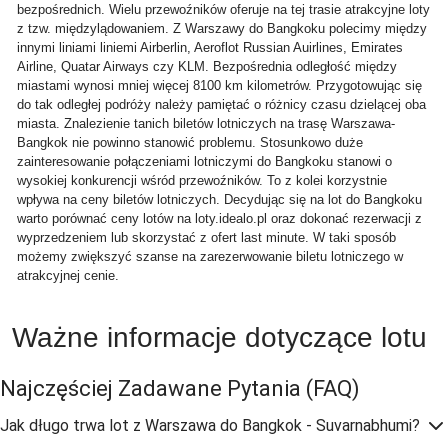
bezpośrednich. Wielu przewoźników oferuje na tej trasie atrakcyjne loty
z tzw. międzylądowaniem. Z Warszawy do Bangkoku polecimy między
innymi liniami liniemi Airberlin, Aeroflot Russian Auirlines, Emirates
Airline, Quatar Airways czy KLM. Bezpośrednia odległość między
miastami wynosi mniej więcej 8100 km kilometrów. Przygotowując się
do tak odległej podróży należy pamiętać o różnicy czasu dzielącej oba
miasta. Znalezienie tanich biletów lotniczych na trasę Warszawa-
Bangkok nie powinno stanowić problemu. Stosunkowo duże
zainteresowanie połączeniami lotniczymi do Bangkoku stanowi o
wysokiej konkurencji wśród przewoźników. To z kolei korzystnie
wpływa na ceny biletów lotniczych. Decydując się na lot do Bangkoku
warto porównać ceny lotów na loty.idealo.pl oraz dokonać rezerwacji z
wyprzedzeniem lub skorzystać z ofert last minute. W taki sposób
możemy zwiększyć szanse na zarezerwowanie biletu lotniczego w
atrakcyjnej cenie.
Ważne informacje dotyczące lotu
Najczęściej Zadawane Pytania
(FAQ)
Jak długo trwa lot z Warszawa do Bangkok - Suvarnabhumi?