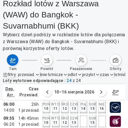
Rozkład lotów z Warszawa
(WAW) do Bangkok -
Suvarnabhumi (BKK)
Wybierz dzień podróży w rozkładzie lotów dla połączenia
z Warszawa (WAW) do Bangkok - Suvarnabhumi (BKK) i
porównaj korzystne oferty lotów.
tam
powrót
pasażerowie
oferty
filtry
przesiad.
linie lotnicze
odlot
przylot
czas
lotnisk
Aktywne filtry
brak
Loty wylotowe odpowiadające
24
z
24
dep.
czas
 sierpnia 2026
10–16 sierpnia 2026
17–2
arr.
przesiad.
06:00
26h
PON
WTO
ŚRO
CZW
PIĄ
SOB
NIE
10
11
12
13
14
15
16
14:00
1
przesiad.
09:35
14h 45min
PON
WTO
ŚRO
CZW
SOB
10
11
12
13
15
06:20
1
przesiad.