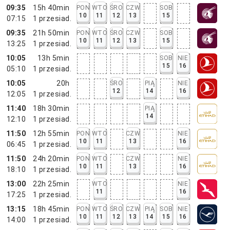
09:35
15h 40min
PON
WTO
ŚRO
CZW
SOB
10
11
12
13
15
07:15
1
przesiad.
09:35
21h 50min
PON
WTO
ŚRO
CZW
SOB
10
11
12
13
15
13:25
1
przesiad.
10:05
13h 5min
SOB
NIE
15
16
05:10
1
przesiad.
10:05
20h
ŚRO
PIĄ
NIE
12
14
16
12:05
1
przesiad.
11:40
18h 30min
PIĄ
14
12:10
1
przesiad.
11:50
12h 55min
PON
WTO
CZW
NIE
10
11
13
16
06:45
1
przesiad.
11:50
24h 20min
PON
WTO
CZW
NIE
10
11
13
16
18:10
1
przesiad.
13:00
22h 25min
WTO
NIE
11
16
17:25
1
przesiad.
13:15
18h 45min
PON
WTO
ŚRO
CZW
PIĄ
SOB
NIE
10
11
12
13
14
15
16
14:00
1
przesiad.