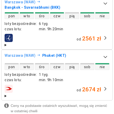
Warszawa (WAW)
Bangkok - Suvarnabhumi (BKK)
dostępność lotów bezpośrednich
pon
wto
śro
czw
pią
sob
nie
loty bezpośrednie
:
6 tyg.
czas lotu
:
min.
9h 20min
2561 zł
od
linie lotnicze
Warszawa (WAW)
Phuket (HKT)
dostępność lotów bezpośrednich
pon
wto
śro
czw
pią
sob
nie
loty bezpośrednie
:
1 tyg.
czas lotu
:
min.
9h 10min
2674 zł
od
linie lotnicze
Ceny na podstawie ostatnich wyszukiwań, mogą się zmienić
w ostatniej chwili