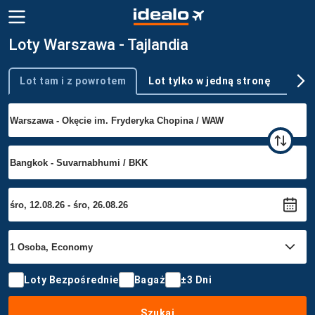
Loty Warszawa - Tajlandia
Lot tam i z powrotem
Lot tylko w jedną stronę
Wie
Typ podróży
Loty Bezpośrednie
Bagaż
±3 Dni
Szukaj