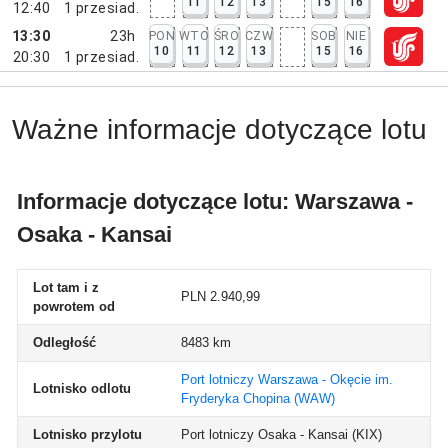
11
12
13
15
16
12:40
1
przesiad.
13:30
23h
PON
WTO
ŚRO
CZW
SOB
NIE
10
11
12
13
15
16
20:30
1
przesiad.
Ważne informacje dotyczące lotu
Informacje dotyczące lotu: Warszawa -
Osaka - Kansai
Lot tam i z
PLN 2.940,99
powrotem od
Odległość
8483 km
Port lotniczy Warszawa - Okęcie im.
Lotnisko odlotu
Fryderyka Chopina
(WAW)
Lotnisko przylotu
Port lotniczy Osaka - Kansai
(KIX)