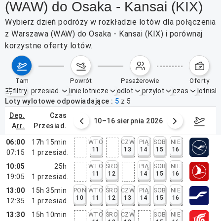
(WAW) do Osaka - Kansai (KIX)
Wybierz dzień podróży w rozkładzie lotów dla połączenia
z Warszawa (WAW) do Osaka - Kansai (KIX) i porównaj
korzystne oferty lotów.
tam
powrót
pasażerowie
oferty
filtry
przesiad.
linie lotnicze
odlot
przylot
czas
lotnisk
Aktywne filtry
brak
Loty wylotowe odpowiadające
5
z
5
dep.
czas
 sierpnia 2026
10–16 sierpnia 2026
17–2
arr.
przesiad.
06:00
17h 15min
WTO
CZW
PIĄ
SOB
NIE
11
13
14
15
16
07:15
1
przesiad.
10:05
25h
WTO
ŚRO
PIĄ
SOB
NIE
11
12
14
15
16
19:05
1
przesiad.
13:00
15h 35min
PON
WTO
ŚRO
CZW
PIĄ
SOB
NIE
10
11
12
13
14
15
16
12:35
1
przesiad.
13:30
15h 10min
WTO
ŚRO
CZW
SOB
NIE