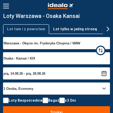
Loty Warszawa - Osaka Kansai
Lot tam i z powrotem
Lot tylko w jedną stronę
Wie
Typ podróży
Loty Bezpośrednie
Bagaż
±3 Dni
Szukaj