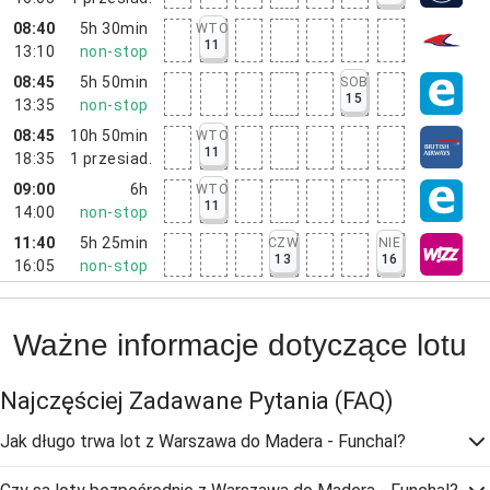
08:40
5h 30min
WTO
11
13:10
non-stop
08:45
5h 50min
SOB
15
13:35
non-stop
08:45
10h 50min
WTO
11
18:35
1
przesiad.
09:00
6h
WTO
11
14:00
non-stop
11:40
5h 25min
CZW
NIE
13
16
16:05
non-stop
Ważne informacje dotyczące lotu
Najczęściej Zadawane Pytania
(FAQ)
Jak długo trwa lot z Warszawa do Madera - Funchal?