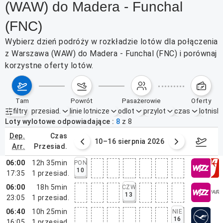
(WAW) do Madera - Funchal
(FNC)
Wybierz dzień podróży w rozkładzie lotów dla połączenia
z Warszawa (WAW) do Madera - Funchal (FNC) i porównaj
korzystne oferty lotów.
tam
powrót
pasażerowie
oferty
filtry
przesiad.
linie lotnicze
odlot
przylot
czas
lotnisk
Aktywne filtry
brak
Loty wylotowe odpowiadające
8
z
8
dep.
czas
 sierpnia 2026
10–16 sierpnia 2026
17–2
arr.
przesiad.
06:00
12h 35min
PON
10
17:35
1
przesiad.
06:00
18h 5min
CZW
13
23:05
1
przesiad.
06:40
10h 25min
NIE
16
16:05
1
przesiad.