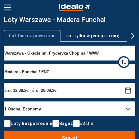
Loty Warszawa - Madera Funchal
Lot tam i z powrotem
Lot tylko w jedną stronę
Wie
Typ podróży
Loty Bezpośrednie
Bagaż
±3 Dni
Szukaj