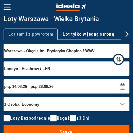
Loty Warszawa - Wielka Brytania
Lot tam i z powrotem
Lot tylko w jedną stronę
Wie
Typ podróży
Loty Bezpośrednie
Bagaż
±3 Dni
Szukaj