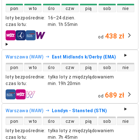
dostępność lotów bezpośrednich
pon
wto
śro
czw
pią
sob
nie
loty bezpośrednie
:
16–24 dzien.
czas lotu
:
min.
1h 55min
438 zł
od
linie lotnicze
Warszawa (WAW)
East Midlands k/Derby (EMA)
dostępność lotów bezpośrednich
pon
wto
śro
czw
pią
sob
nie
loty bezpośrednie
:
tylko loty z międzylądowaniem
czas lotu
:
min.
19h 20min
689 zł
od
linie lotnicze
Warszawa (WAW)
Londyn - Stansted (STN)
dostępność lotów bezpośrednich
pon
wto
śro
czw
pią
sob
nie
loty bezpośrednie
:
tylko loty z międzylądowaniem
czas lotu
:
min.
7h 45min