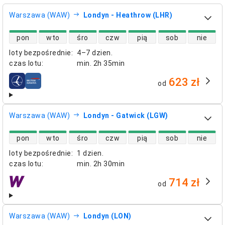
Warszawa (WAW)
Londyn - Heathrow (LHR)
dostępność lotów bezpośrednich
pon
wto
śro
czw
pią
sob
nie
loty bezpośrednie
:
4–7 dzien.
czas lotu
:
min.
2h 35min
623 zł
od
linie lotnicze
Warszawa (WAW)
Londyn - Gatwick (LGW)
dostępność lotów bezpośrednich
pon
wto
śro
czw
pią
sob
nie
loty bezpośrednie
:
1 dzien.
czas lotu
:
min.
2h 30min
714 zł
od
linie lotnicze
Warszawa (WAW)
Londyn (LON)