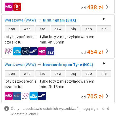
438 zł
od
linie lotnicze
Warszawa (WAW)
Birmingham (BHX)
dostępność lotów bezpośrednich
pon
wto
śro
czw
pią
sob
nie
loty bezpośrednie
:
tylko loty z międzylądowaniem
czas lotu
:
min.
4h 55min
454 zł
od
linie lotnicze
Warszawa (WAW)
Newcastle upon Tyne (NCL)
dostępność lotów bezpośrednich
pon
wto
śro
czw
pią
sob
nie
loty bezpośrednie
:
tylko loty z międzylądowaniem
czas lotu
:
min.
4h 15min
705 zł
od
linie lotnicze
Ceny na podstawie ostatnich wyszukiwań, mogą się zmienić
w ostatniej chwili