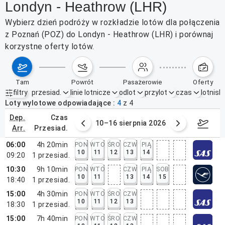
Londyn - Heathrow (LHR)
Wybierz dzień podróży w rozkładzie lotów dla połączenia
z Poznań (POZ) do Londyn - Heathrow (LHR) i porównaj
korzystne oferty lotów.
tam
powrót
pasażerowie
oferty
filtry
przesiad.
linie lotnicze
odlot
przylot
czas
lotnisk
Aktywne filtry
brak
Loty wylotowe odpowiadające
4
z
4
dep.
czas
 sierpnia 2026
10–16 sierpnia 2026
17–2
arr.
przesiad.
06:00
4h 20min
PON
WTO
ŚRO
CZW
PIĄ
10
11
12
13
14
09:20
1
przesiad.
10:30
9h 10min
PON
WTO
CZW
PIĄ
SOB
10
11
13
14
15
18:40
1
przesiad.
15:00
4h 30min
PON
WTO
ŚRO
CZW
10
11
12
13
18:30
1
przesiad.
15:00
7h 40min
PON
WTO
ŚRO
CZW