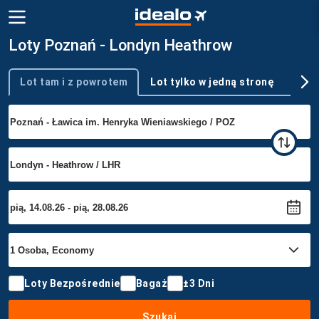
Loty Poznań - Londyn Heathrow
Lot tam i z powrotem
Lot tylko w jedną stronę
Wie
Typ podróży
Loty Bezpośrednie
Bagaż
±3 Dni
Szukaj