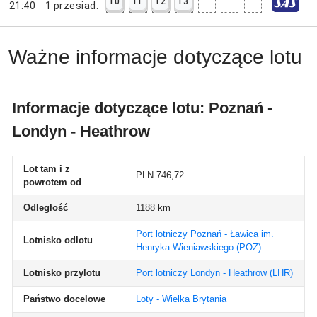
10
11
12
13
21:40
1
przesiad.
Ważne informacje dotyczące lotu
Informacje dotyczące lotu: Poznań -
Londyn - Heathrow
Lot tam i z
PLN 746,72
powrotem od
Odległość
1188 km
Port lotniczy Poznań - Ławica im.
Lotnisko odlotu
Henryka Wieniawskiego
(POZ)
Lotnisko przylotu
Port lotniczy Londyn - Heathrow
(LHR)
Państwo docelowe
Loty - Wielka Brytania