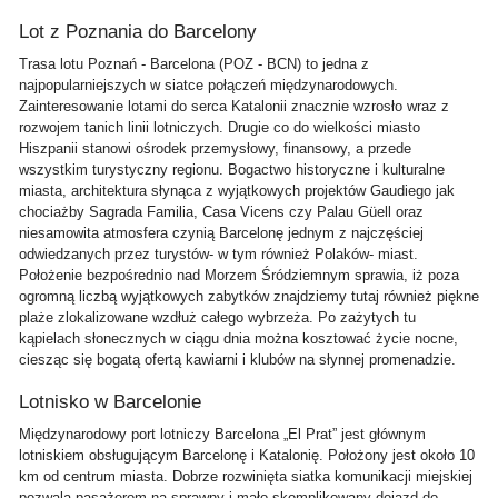
Lot z Poznania do Barcelony
Trasa lotu Poznań - Barcelona (POZ - BCN) to jedna z
najpopularniejszych w siatce połączeń międzynarodowych.
Zainteresowanie lotami do serca Katalonii znacznie wzrosło wraz z
rozwojem tanich linii lotniczych. Drugie co do wielkości miasto
Hiszpanii stanowi ośrodek przemysłowy, finansowy, a przede
wszystkim turystyczny regionu. Bogactwo historyczne i kulturalne
miasta, architektura słynąca z wyjątkowych projektów Gaudiego jak
chociażby Sagrada Familia, Casa Vicens czy Palau Güell oraz
niesamowita atmosfera czynią Barcelonę jednym z najczęściej
odwiedzanych przez turystów- w tym również Polaków- miast.
Położenie bezpośrednio nad Morzem Śródziemnym sprawia, iż poza
ogromną liczbą wyjątkowych zabytków znajdziemy tutaj również piękne
plaże zlokalizowane wzdłuż całego wybrzeża. Po zażytych tu
kąpielach słonecznych w ciągu dnia można kosztować życie nocne,
ciesząc się bogatą ofertą kawiarni i klubów na słynnej promenadzie.
Lotnisko w Barcelonie
Międzynarodowy port lotniczy Barcelona „El Prat” jest głównym
lotniskiem obsługującym Barcelonę i Katalonię. Położony jest około 10
km od centrum miasta. Dobrze rozwinięta siatka komunikacji miejskiej
pozwala pasażerom na sprawny i mało skomplikowany dojazd do