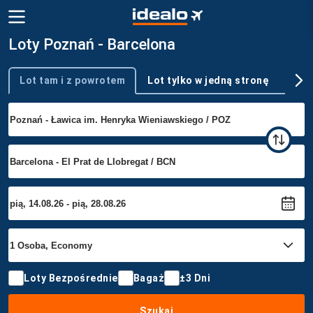
Loty Poznań - Barcelona
Lot tam i z powrotem
Lot tylko w jedną stronę
Wie
Typ podróży
Loty Bezpośrednie
Bagaż
±3 Dni
Szukaj