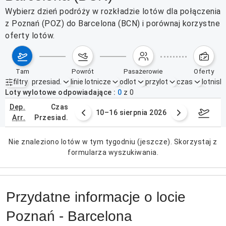
Wybierz dzień podróży w rozkładzie lotów dla połączenia
z Poznań (POZ) do Barcelona (BCN) i porównaj korzystne
oferty lotów.
tam
powrót
pasażerowie
oferty
filtry
przesiad.
linie lotnicze
odlot
przylot
czas
lotnisk
Aktywne filtry
brak
Loty wylotowe odpowiadające
0
z
0
dep.
czas
 sierpnia 2026
10–16 sierpnia 2026
17–2
arr.
przesiad.
Nie znaleziono lotów w tym tygodniu (jeszcze). Skorzystaj z
formularza wyszukiwania.
Przydatne informacje o locie
Poznań - Barcelona