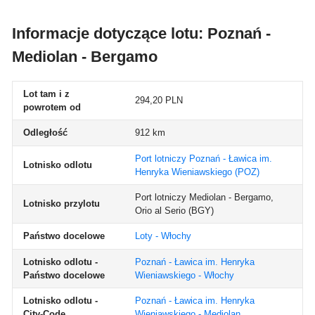
Informacje dotyczące lotu: Poznań -
Mediolan - Bergamo
Lot tam i z
294,20 PLN
powrotem od
Odległość
912 km
Port lotniczy Poznań - Ławica im.
Lotnisko odlotu
Henryka Wieniawskiego
(POZ)
Port lotniczy Mediolan - Bergamo,
Lotnisko przylotu
Orio al Serio
(BGY)
Państwo docelowe
Loty - Włochy
Lotnisko odlotu -
Poznań - Ławica im. Henryka
Państwo docelowe
Wieniawskiego - Włochy
Lotnisko odlotu -
Poznań - Ławica im. Henryka
City-Code
Wieniawskiego - Mediolan