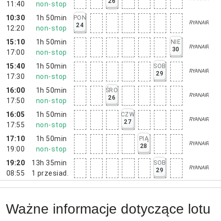
26
11:40
non-stop
10:30
1h 50min
PON
24
12:20
non-stop
15:10
1h 50min
NIE
30
17:00
non-stop
15:40
1h 50min
SOB
29
17:30
non-stop
16:00
1h 50min
ŚRO
26
17:50
non-stop
16:05
1h 50min
CZW
27
17:55
non-stop
17:10
1h 50min
PIĄ
28
19:00
non-stop
19:20
13h 35min
SOB
29
08:55
1
przesiad.
Ważne informacje dotyczące lotu