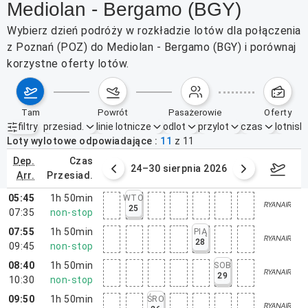
Mediolan - Bergamo (BGY)
Wybierz dzień podróży w rozkładzie lotów dla połączenia
z Poznań (POZ) do Mediolan - Bergamo (BGY) i porównaj
korzystne oferty lotów.
tam
powrót
pasażerowie
oferty
filtry
przesiad.
linie lotnicze
odlot
przylot
czas
lotnisk
Aktywne filtry
brak
Loty wylotowe odpowiadające
11
z
11
dep.
czas
3 sierpnia 2026
24–30 sierpnia 2026
31 
arr.
przesiad.
05:45
1h 50min
WTO
25
07:35
non-stop
07:55
1h 50min
PIĄ
28
09:45
non-stop
08:40
1h 50min
SOB
29
10:30
non-stop
09:50
1h 50min
ŚRO