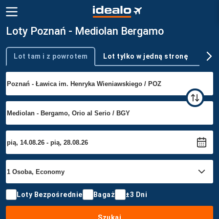
Loty Poznań - Mediolan Bergamo
Lot tam i z powrotem
Lot tylko w jedną stronę
Wie
Typ podróży
Loty Bezpośrednie
Bagaż
±3 Dni
Szukaj