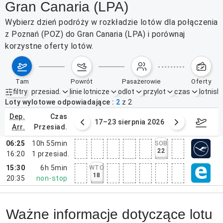
Gran Canaria (LPA)
Wybierz dzień podróży w rozkładzie lotów dla połączenia
z Poznań (POZ) do Gran Canaria (LPA) i porównaj
korzystne oferty lotów.
tam
powrót
pasażerowie
oferty
filtry
przesiad.
linie lotnicze
odlot
przylot
czas
lotnisk
Aktywne filtry
brak
Loty wylotowe odpowiadające
2
z
2
dep.
czas
6 sierpnia 2026
17–23 sierpnia 2026
24–3
arr.
przesiad.
06:25
10h 55min
SOB
22
16:20
1
przesiad.
15:30
6h 5min
WTO
18
20:35
non-stop
Ważne informacje dotyczące lotu