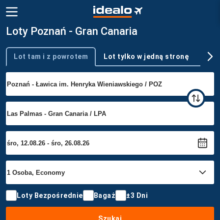
Loty Poznań - Gran Canaria
Lot tam i z powrotem
Lot tylko w jedną stronę
Wie
Typ podróży
Loty Bezpośrednie
Bagaż
±3 Dni
Szukaj