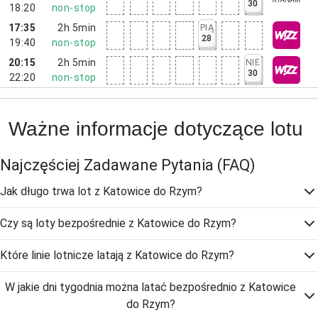
30
18:20
non-stop
17:35
2h 5min
PIĄ
28
19:40
non-stop
20:15
2h 5min
NIE
30
22:20
non-stop
Ważne informacje dotyczące lotu
Najczęściej Zadawane Pytania
(FAQ)
Jak długo trwa lot z Katowice do Rzym?
Czy są loty bezpośrednie z Katowice do Rzym?
Które linie lotnicze latają z Katowice do Rzym?
W jakie dni tygodnia można latać bezpośrednio z Katowice
do Rzym?