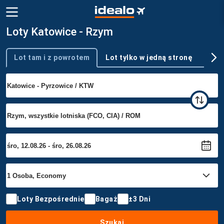
Loty Katowice - Rzym
Lot tam i z powrotem
Lot tylko w jedną stronę
Wie
Typ podróży
Loty Bezpośrednie
Bagaż
±3 Dni
Szukaj