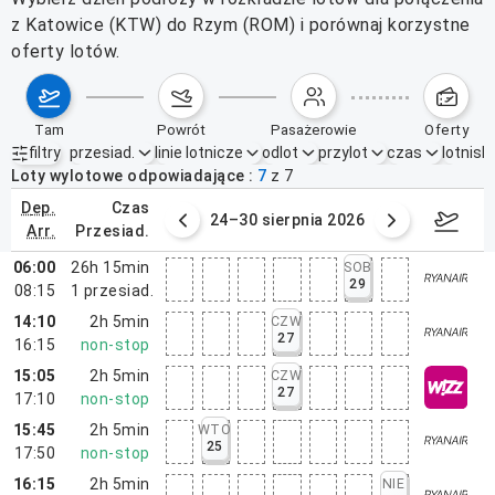
z Katowice (KTW) do Rzym (ROM) i porównaj korzystne
oferty lotów.
tam
powrót
pasażerowie
oferty
filtry
przesiad.
linie lotnicze
odlot
przylot
czas
lotnisk
Aktywne filtry
brak
Loty wylotowe odpowiadające
7
z
7
dep.
czas
3 sierpnia 2026
24–30 sierpnia 2026
31 
arr.
przesiad.
06:00
26h 15min
SOB
29
08:15
1
przesiad.
14:10
2h 5min
CZW
27
16:15
non-stop
15:05
2h 5min
CZW
27
17:10
non-stop
15:45
2h 5min
WTO
25
17:50
non-stop
16:15
2h 5min
NIE