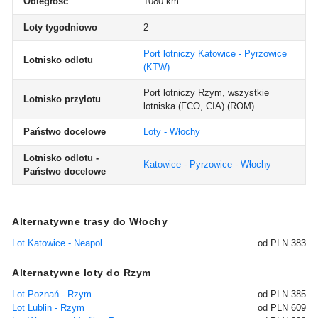
Odległość
1080 km
Loty tygodniowo
2
Port lotniczy Katowice - Pyrzowice
Lotnisko odlotu
(KTW)
Port lotniczy Rzym, wszystkie
Lotnisko przylotu
lotniska (FCO, CIA)
(ROM)
Państwo docelowe
Loty - Włochy
Lotnisko odlotu -
Katowice - Pyrzowice - Włochy
Państwo docelowe
Alternatywne trasy do Włochy
Lot Katowice - Neapol
od PLN 383
Alternatywne loty do Rzym
Lot Poznań - Rzym
od PLN 385
Lot Lublin - Rzym
od PLN 609