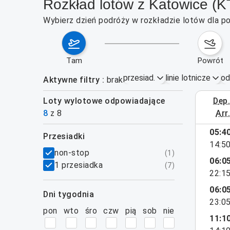
Rozkład lotów z Katowice (K
Wybierz dzień podróży w rozkładzie lotów dla p
tam
powrót
przesiad.
linie lotnicze
od
Aktywne filtry
brak
Loty wylotowe odpowiadające
dep
24–30 si
8
z
8
arr
05:4
przesiadki
14:5
filtry
non-stop
(
1
)
06:0
1 przesiadka
(
7
)
22:1
06:0
dni tygodnia
23:0
pon
wto
śro
czw
pią
sob
nie
11:1