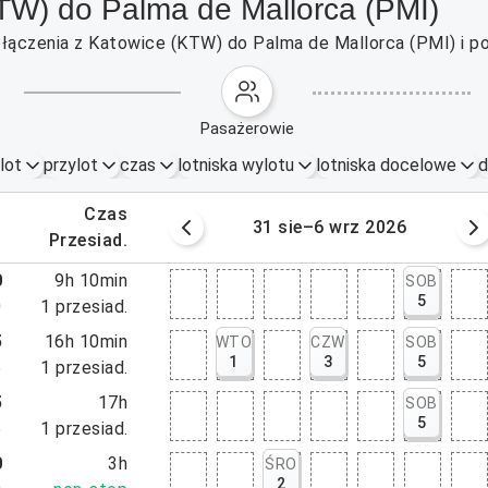
TW) do Palma de Mallorca (PMI)
ołączenia z Katowice (KTW) do Palma de Mallorca (PMI) i po
pasażerowie
lot
przylot
czas
lotniska wylotu
lotniska docelowe
d
.
czas
erpnia 2026
31 sie–6 wrz 2026
.
przesiad.
0
9h 10min
SOB
5
0
1
przesiad.
5
16h 10min
WTO
CZW
SOB
1
3
5
5
1
przesiad.
5
17h
SOB
5
5
1
przesiad.
0
3h
ŚRO
2