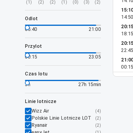
14:1
(
1
)
(
2
)
(
2
)
(
1
)
(
0
)
(
3
)
(
2
)
15:1
14:5
odlot
20:1
05:40
21:00
18:1
20:1
przylot
22:4
00:15
23:05
21:0
00:1
czas lotu
3h
27h 15min
linie lotnicze
Wizz Air
(
4
)
Polskie Linie Lotnicze LOT
(
2
)
Ryanair
(
2
)
easyJet
(
1
)