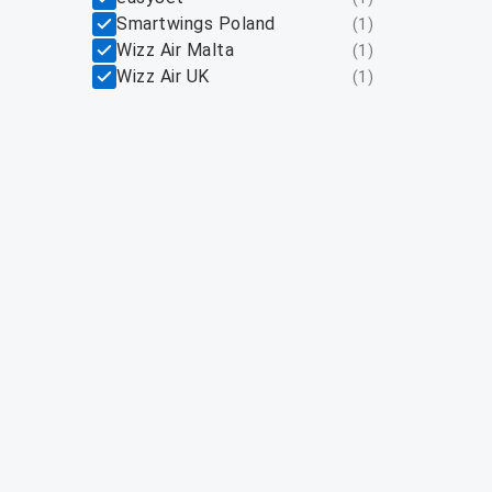
Smartwings Poland
(
1
)
Wizz Air Malta
(
1
)
Wizz Air UK
(
1
)