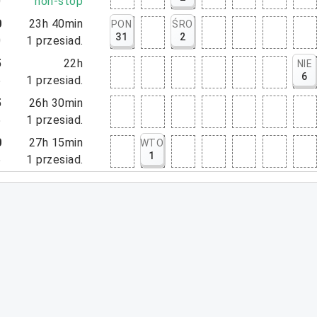
0
non-stop
0
23h 40min
PON
ŚRO
31
2
0
1
przesiad.
5
22h
NIE
6
5
1
przesiad.
5
26h 30min
5
1
przesiad.
0
27h 15min
WTO
1
5
1
przesiad.