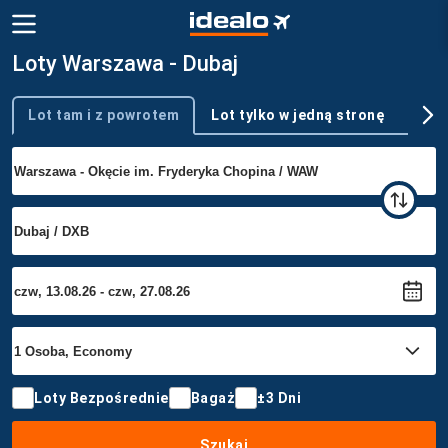
Loty Warszawa - Dubaj
Lot tam i z powrotem
Lot tylko w jedną stronę
Wie
Typ podróży
Loty Bezpośrednie
Bagaż
±3 Dni
Szukaj