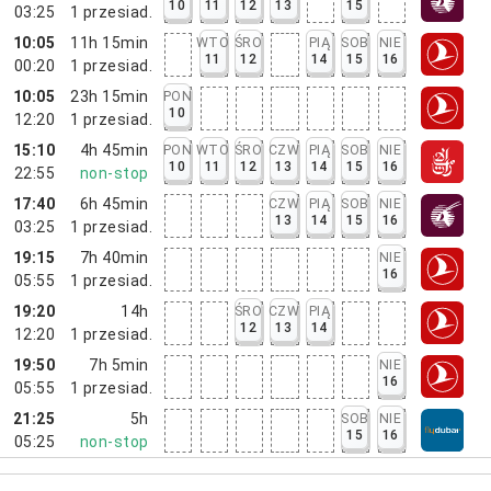
10
11
12
13
15
03:25
1
przesiad.
10:05
11h 15min
WTO
ŚRO
PIĄ
SOB
NIE
11
12
14
15
16
00:20
1
przesiad.
10:05
23h 15min
PON
10
12:20
1
przesiad.
15:10
4h 45min
PON
WTO
ŚRO
CZW
PIĄ
SOB
NIE
10
11
12
13
14
15
16
22:55
non-stop
17:40
6h 45min
CZW
PIĄ
SOB
NIE
13
14
15
16
03:25
1
przesiad.
19:15
7h 40min
NIE
16
05:55
1
przesiad.
19:20
14h
ŚRO
CZW
PIĄ
12
13
14
12:20
1
przesiad.
19:50
7h 5min
NIE
16
05:55
1
przesiad.
21:25
5h
SOB
NIE
15
16
05:25
non-stop