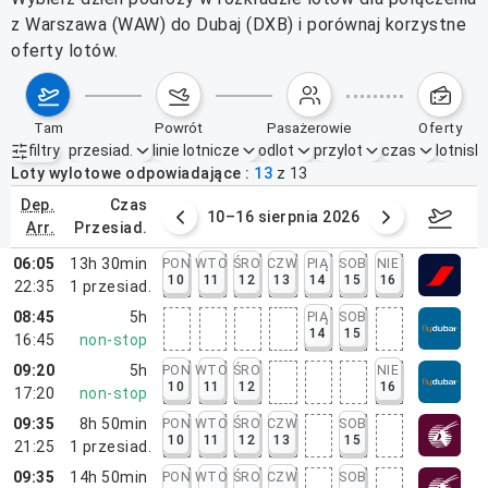
z Warszawa (WAW) do Dubaj (DXB) i porównaj korzystne
oferty lotów.
tam
powrót
pasażerowie
oferty
filtry
przesiad.
linie lotnicze
odlot
przylot
czas
lotnisk
Aktywne filtry
brak
Loty wylotowe odpowiadające
13
z
13
dep.
czas
 sierpnia 2026
10–16 sierpnia 2026
17–2
arr.
przesiad.
06:05
13h 30min
PON
WTO
ŚRO
CZW
PIĄ
SOB
NIE
10
11
12
13
14
15
16
22:35
1
przesiad.
08:45
5h
PIĄ
SOB
14
15
16:45
non-stop
09:20
5h
PON
WTO
ŚRO
NIE
10
11
12
16
17:20
non-stop
09:35
8h 50min
PON
WTO
ŚRO
CZW
SOB
10
11
12
13
15
21:25
1
przesiad.
09:35
14h 50min
PON
WTO
ŚRO
CZW
SOB