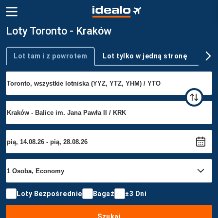
Loty Toronto - Kraków
Lot tam i z powrotem
Lot tylko w jedną stronę
Wie
Typ podróży
Loty Bezpośrednie
Bagaż
±3 Dni
Szukaj