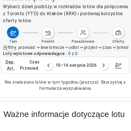
Wybierz dzień podróży w rozkładzie lotów dla połączenia
z Toronto (YTO) do Kraków (KRK) i porównaj korzystne
oferty lotów.
tam
powrót
pasażerowie
oferty
filtry
przesiad.
linie lotnicze
odlot
przylot
czas
lotnisk
Aktywne filtry
brak
Loty wylotowe odpowiadające
0
z
0
dep.
czas
 sierpnia 2026
10–16 sierpnia 2026
17–2
arr.
przesiad.
Nie znaleziono lotów w tym tygodniu (jeszcze). Skorzystaj z
formularza wyszukiwania.
Ważne informacje dotyczące lotu