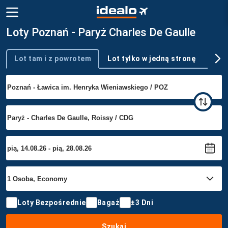
Loty Poznań - Paryż Charles De Gaulle
Lot tam i z powrotem
Lot tylko w jedną stronę
Wie
Typ podróży
Loty Bezpośrednie
Bagaż
±3 Dni
Szukaj