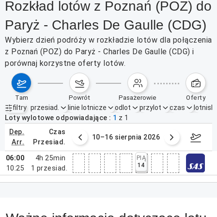
Rozkład lotów z Poznań (POZ) do
Paryż - Charles De Gaulle (CDG)
Wybierz dzień podróży w rozkładzie lotów dla połączenia
z Poznań (POZ) do Paryż - Charles De Gaulle (CDG) i
porównaj korzystne oferty lotów.
tam
powrót
pasażerowie
oferty
filtry
przesiad.
linie lotnicze
odlot
przylot
czas
lotnisk
Aktywne filtry
brak
Loty wylotowe odpowiadające
1
z
1
dep.
czas
 sierpnia 2026
10–16 sierpnia 2026
17–2
arr.
przesiad.
06:00
4h 25min
PIĄ
14
10:25
1
przesiad.