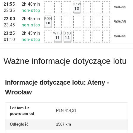
21:55
2h 40min
CZW
13
23:35
non-stop
22:00
2h 45min
PON
10
23:45
non-stop
23:25
2h 45min
WTO
ŚRO
11
12
01:10
non-stop
Ważne informacje dotyczące lotu
Informacje dotyczące lotu: Ateny -
Wrocław
Lot tam i z
PLN 414,31
powrotem od
Odległość
1567 km