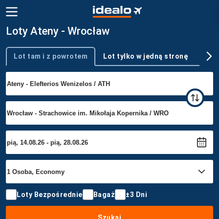
Loty Ateny - Wrocław
Lot tam i z powrotem
Lot tylko w jedną stronę
Wie
Typ podróży
Loty Bezpośrednie
Bagaż
±3 Dni
Szukaj