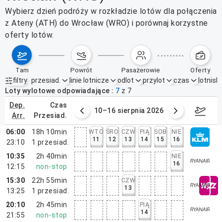
Wybierz dzień podróży w rozkładzie lotów dla połączenia
z Ateny (ATH) do Wrocław (WRO) i porównaj korzystne
oferty lotów.
tam
powrót
pasażerowie
oferty
filtry
przesiad.
linie lotnicze
odlot
przylot
czas
lotnisk
Aktywne filtry
brak
Loty wylotowe odpowiadające
7
z
7
dep.
czas
 sierpnia 2026
10–16 sierpnia 2026
17–2
arr.
przesiad.
06:00
18h 10min
WTO
ŚRO
CZW
PIĄ
SOB
NIE
11
12
13
14
15
16
23:10
1
przesiad.
10:35
2h 40min
NIE
16
12:15
non-stop
15:30
22h 55min
CZW
13
13:25
1
przesiad.
20:10
2h 45min
PIĄ
14
21:55
non-stop