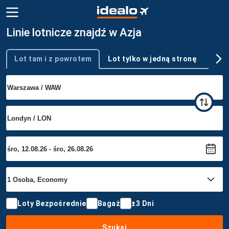
Linie lotnicze znajdź w Azja
Lot tam i z powrotem
Lot tylko w jedną stronę
Wie
Typ podróży
Loty Bezpośrednie
Bagaż
±3 Dni
Szukaj