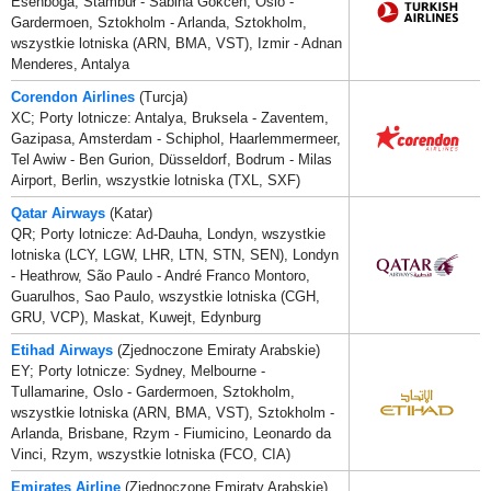
Esenboğa, Stambuł - Sabiha Gökcen, Oslo -
Gardermoen, Sztokholm - Arlanda, Sztokholm,
wszystkie lotniska (ARN, BMA, VST), Izmir - Adnan
Menderes, Antalya
Corendon Airlines
(Turcja)
XC; Porty lotnicze: Antalya, Bruksela - Zaventem,
Gazipasa, Amsterdam - Schiphol, Haarlemmermeer,
Tel Awiw - Ben Gurion, Düsseldorf, Bodrum - Milas
Airport, Berlin, wszystkie lotniska (TXL, SXF)
Qatar Airways
(Katar)
QR; Porty lotnicze: Ad-Dauha, Londyn, wszystkie
lotniska (LCY, LGW, LHR, LTN, STN, SEN), Londyn
- Heathrow, São Paulo - André Franco Montoro,
Guarulhos, Sao Paulo, wszystkie lotniska (CGH,
GRU, VCP), Maskat, Kuwejt, Edynburg
Etihad Airways
(Zjednoczone Emiraty Arabskie)
EY; Porty lotnicze: Sydney, Melbourne -
Tullamarine, Oslo - Gardermoen, Sztokholm,
wszystkie lotniska (ARN, BMA, VST), Sztokholm -
Arlanda, Brisbane, Rzym - Fiumicino, Leonardo da
Vinci, Rzym, wszystkie lotniska (FCO, CIA)
Emirates Airline
(Zjednoczone Emiraty Arabskie)