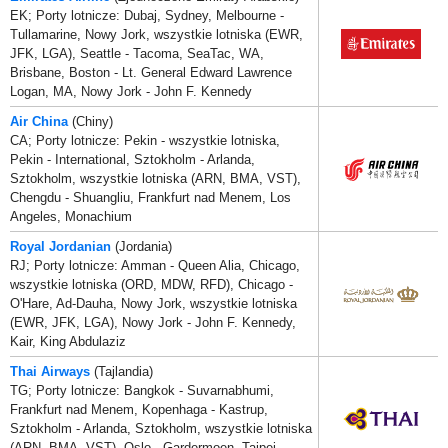
EK; Porty lotnicze: Dubaj, Sydney, Melbourne -
Tullamarine, Nowy Jork, wszystkie lotniska (EWR,
JFK, LGA), Seattle - Tacoma, SeaTac, WA,
Brisbane, Boston - Lt. General Edward Lawrence
Logan, MA, Nowy Jork - John F. Kennedy
Air China
(Chiny)
CA; Porty lotnicze: Pekin - wszystkie lotniska,
Pekin - International, Sztokholm - Arlanda,
Sztokholm, wszystkie lotniska (ARN, BMA, VST),
Chengdu - Shuangliu, Frankfurt nad Menem, Los
Angeles, Monachium
Royal Jordanian
(Jordania)
RJ; Porty lotnicze: Amman - Queen Alia, Chicago,
wszystkie lotniska (ORD, MDW, RFD), Chicago -
O'Hare, Ad-Dauha, Nowy Jork, wszystkie lotniska
(EWR, JFK, LGA), Nowy Jork - John F. Kennedy,
Kair, King Abdulaziz
Thai Airways
(Tajlandia)
TG; Porty lotnicze: Bangkok - Suvarnabhumi,
Frankfurt nad Menem, Kopenhaga - Kastrup,
Sztokholm - Arlanda, Sztokholm, wszystkie lotniska
(ARN, BMA, VST), Oslo - Gardermoen, Tajpej -