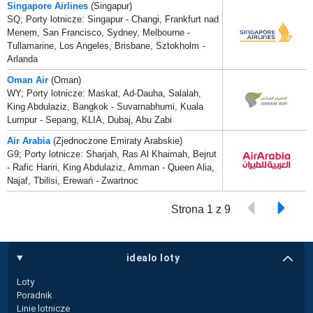
Singapore Airlines
(Singapur)
SQ; Porty lotnicze: Singapur - Changi, Frankfurt nad
Menem, San Francisco, Sydney, Melbourne -
Tullamarine, Los Angeles, Brisbane, Sztokholm -
Arlanda
Oman Air
(Oman)
WY; Porty lotnicze: Maskat, Ad-Dauha, Salalah,
King Abdulaziz, Bangkok - Suvarnabhumi, Kuala
Lumpur - Sepang, KLIA, Dubaj, Abu Zabi
Air Arabia
(Zjednoczone Emiraty Arabskie)
G9; Porty lotnicze: Sharjah, Ras Al Khaimah, Bejrut
- Rafic Hariri, King Abdulaziz, Amman - Queen Alia,
Najaf, Tbilisi, Erewań - Zwartnoc
Strona 1 z 9
idealo loty
Loty
Poradnik
Linie lotnicze