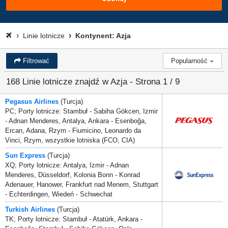
Linie lotnicze
Kontynent: Azja
Filtrować
Popularność
168 Linie lotnicze znajdź w Azja - Strona 1 / 9
Pegasus Airlines
(Turcja)
PC; Porty lotnicze: Stambuł - Sabiha Gökcen, Izmir
- Adnan Menderes, Antalya, Ankara - Esenboğa,
Ercan, Adana, Rzym - Fiumicino, Leonardo da
Vinci, Rzym, wszystkie lotniska (FCO, CIA)
Sun Express
(Turcja)
XQ; Porty lotnicze: Antalya, Izmir - Adnan
Menderes, Düsseldorf, Kolonia Bonn - Konrad
Adenauer, Hanower, Frankfurt nad Menem, Stuttgart
- Echterdingen, Wiedeń - Schwechat
Turkish Airlines
(Turcja)
TK; Porty lotnicze: Stambuł - Atatürk, Ankara -