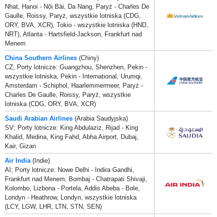
Nhat, Hanoi - Nội Bài, Da Nang, Paryż - Charles De
Gaulle, Roissy, Paryż, wszystkie lotniska (CDG,
ORY, BVA, XCR), Tokio - wszystkie lotniska (HND,
NRT), Atlanta - Hartsfield-Jackson, Frankfurt nad
Menem
China Southern Airlines
(Chiny)
CZ; Porty lotnicze: Guangzhou, Shenzhen, Pekin -
wszystkie lotniska, Pekin - International, Urumqi,
Amsterdam - Schiphol, Haarlemmermeer, Paryż -
Charles De Gaulle, Roissy, Paryż, wszystkie
lotniska (CDG, ORY, BVA, XCR)
Saudi Arabian Airlines
(Arabia Saudyjska)
SV; Porty lotnicze: King Abdulaziz, Rijad - King
Khalid, Medina, King Fahd, Abha Airport, Dubaj,
Kair, Gizan
Air India
(Indie)
AI; Porty lotnicze: Nowe Delhi - Indira Gandhi,
Frankfurt nad Menem, Bombaj - Chatrapati Shivaji,
Kolombo, Lizbona - Portela, Addis Abeba - Bole,
Londyn - Heathrow, Londyn, wszystkie lotniska
(LCY, LGW, LHR, LTN, STN, SEN)