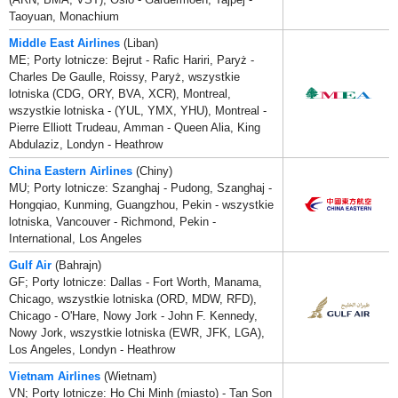
Taoyuan, Monachium
Middle East Airlines
(Liban)
ME; Porty lotnicze: Bejrut - Rafic Hariri, Paryż -
Charles De Gaulle, Roissy, Paryż, wszystkie
lotniska (CDG, ORY, BVA, XCR), Montreal,
wszystkie lotniska - (YUL, YMX, YHU), Montreal -
Pierre Elliott Trudeau, Amman - Queen Alia, King
Abdulaziz, Londyn - Heathrow
China Eastern Airlines
(Chiny)
MU; Porty lotnicze: Szanghaj - Pudong, Szanghaj -
Hongqiao, Kunming, Guangzhou, Pekin - wszystkie
lotniska, Vancouver - Richmond, Pekin -
International, Los Angeles
Gulf Air
(Bahrajn)
GF; Porty lotnicze: Dallas - Fort Worth, Manama,
Chicago, wszystkie lotniska (ORD, MDW, RFD),
Chicago - O'Hare, Nowy Jork - John F. Kennedy,
Nowy Jork, wszystkie lotniska (EWR, JFK, LGA),
Los Angeles, Londyn - Heathrow
Vietnam Airlines
(Wietnam)
VN; Porty lotnicze: Ho Chi Minh (miasto) - Tan Son