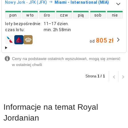
Nowy Jork - JFK (JFK)
Miami - International (MIA)
dostępność lotów bezpośrednich
pon
wto
śro
czw
pią
sob
nie
loty bezpośrednie
:
11–17 dzien.
czas lotu
:
min.
2h 58min
805 zł
od
linie lotnicze
Ceny na podstawie ostatnich wyszukiwań, mogą się zmienić
w ostatniej chwili
Strona
1 / 1
Informacje na temat Royal
Jordanian