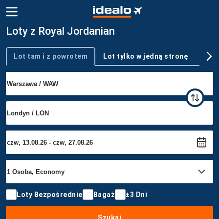
Loty z Royal Jordanian
Lot tam i z powrotem
Lot tylko w jedną stronę
Wie
Typ podróży
Loty Bezpośrednie
Bagaż
±3 Dni
Szukaj