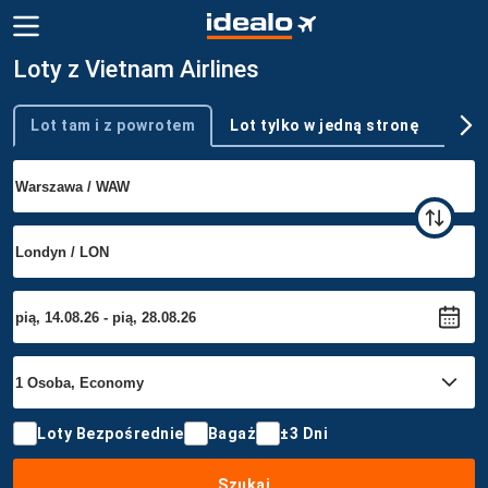
Loty z Vietnam Airlines
Lot tam i z powrotem
Lot tylko w jedną stronę
Wie
Typ podróży
Loty Bezpośrednie
Bagaż
±3 Dni
Szukaj