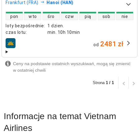
Frankfurt (FRA)
Hanoi (HAN)
dostępność lotów bezpośrednich
pon
wto
śro
czw
pią
sob
nie
loty bezpośrednie
:
1 dzien.
czas lotu
:
min.
10h 10min
2481 zł
od
linie lotnicze
Ceny na podstawie ostatnich wyszukiwań, mogą się zmienić
w ostatniej chwili
Strona
1 / 1
Informacje na temat Vietnam
Airlines