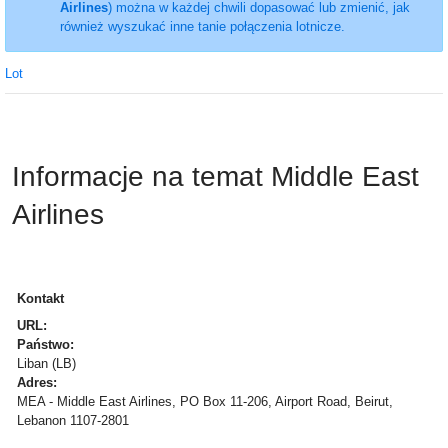
Airlines
) można w każdej chwili dopasować lub zmienić, jak
również wyszukać inne tanie połączenia lotnicze.
Lot
Informacje na temat Middle East
Airlines
Kontakt
URL:
Państwo:
Liban (LB)
Adres:
MEA - Middle East Airlines, PO Box 11-206, Airport Road, Beirut,
Lebanon 1107-2801