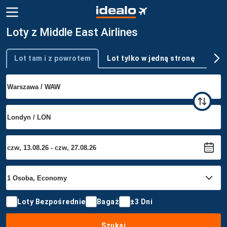
Loty z Middle East Airlines
Lot tam i z powrotem
Lot tylko w jedną stronę
Wie
Typ podróży
Loty Bezpośrednie
Bagaż
±3 Dni
Szukaj