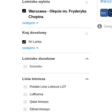
Warsz
Lotnisko wylotu
Warszawa - Okęcie im. Fryderyka
linie l
Chopina
następne
Ceny 
Kraj docelowy
Sri Lanka
następne
Lotnisko docelowe
Kolombo
Linia lotnicza
Polskie Linie Lotnicze LOT
Lufthansa
Qatar Airways
Etihad Airways