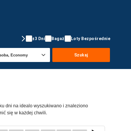
±3 Dni
Bagaż
Loty Bezpośrednie
Szukaj
lku dni na idealo wyszukiwano i znaleziono
ć się w każdej chwili.