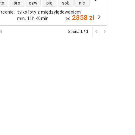
 lotów bezpośrednich
to
śro
czw
pią
sob
nie
średnie
:
tylko loty z międzylądowaniem
2858 zł
min.
11h 40min
od
li
Strona
1 / 1