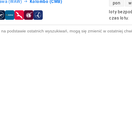
dostępność
awa (WAW)
Kolombo (CMB)
pon
w
loty bezpo
otnicze
czas lotu
:
na podstawie ostatnich wyszukiwań, mogą się zmienić w ostatniej chwi