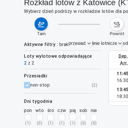
Rozkład lotów z Katowice (K
Wybierz dzień podróży w rozkładzie lotów dla po
tam
powrót
przesiad.
linie lotnicze
od
Aktywne filtry
brak
Loty wylotowe odpowiadające
dep
14–20 wr
2
z
2
arr
11:4
przesiadki
16:3
filtry
non-stop
(
2
)
13:4
18:3
dni tygodnia
pon
wto
śro
czw
pią
sob
nie
(
1
)
(
0
)
(
1
)
(
1
)
(
1
)
(
0
)
(
0
)