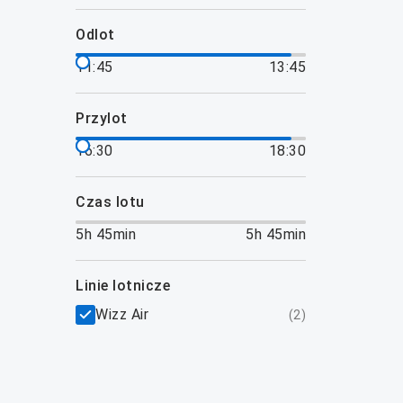
odlot
11:45
13:45
przylot
16:30
18:30
czas lotu
5h 45min
5h 45min
linie lotnicze
Wizz Air
(
2
)