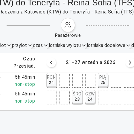
TW) do Teneryfa - Reina Sofia (TFS
łączenia z Katowice (KTW) do Teneryfa - Reina Sofia (TFS) 
pasażerowie
lot
przylot
czas
lotniska wylotu
lotniska docelowe
d
.
czas
ześnia 2026
21–27 września 2026
.
przesiad.
5
5h 45min
PON
PIĄ
21
25
0
non-stop
5
5h 45min
ŚRO
CZW
23
24
0
non-stop