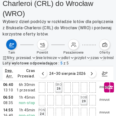
Charleroi (CRL) do Wrocław
(WRO)
Wybierz dzień podróży w rozkładzie lotów dla połączenia
z Bruksela-Charleroi (CRL) do Wrocław (WRO) i porównaj
korzystne oferty lotów.
tam
powrót
pasażerowie
oferty
filtry
przesiad.
linie lotnicze
odlot
przylot
czas
lotnisk
Aktywne filtry
brak
Loty wylotowe odpowiadające
5
z
5
dep.
czas
3 sierpnia 2026
24–30 sierpnia 2026
31 
arr.
przesiad.
06:40
6h 30min
ŚRO
26
13:10
1
przesiad.
06:50
1h 45min
SOB
29
08:35
non-stop
14:55
1h 45min
PON
24
16:40
non-stop