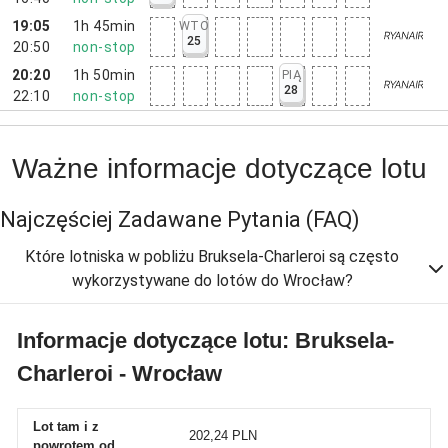
19:05
1h 45min
WTO
25
20:50
non-stop
20:20
1h 50min
PIĄ
28
22:10
non-stop
Ważne informacje dotyczące lotu
Najczęściej Zadawane Pytania
(FAQ)
Które lotniska w pobliżu Bruksela-Charleroi są często
wykorzystywane do lotów do Wrocław?
Informacje dotyczące lotu: Bruksela-
Charleroi - Wrocław
Lot tam i z
202,24 PLN
powrotem od