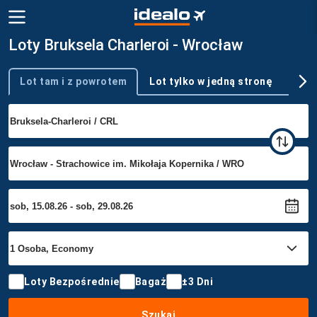
Loty Bruksela Charleroi - Wrocław
Lot tam i z powrotem
Lot tylko w jedną stronę
Wie
Typ podróży
Loty Bezpośrednie
Bagaż
±3 Dni
Szukaj