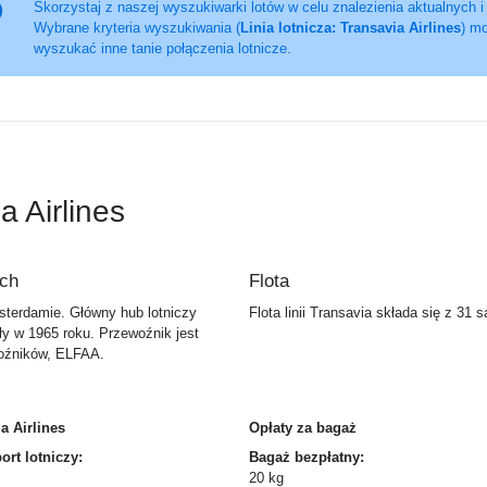
Skorzystaj z naszej wyszukiwarki lotów w celu znalezienia aktualnych i
Wybrane kryteria wyszukiwania (
Linia lotnicza: Transavia Airlines
) mo
wyszukać inne tanie połączenia lotnicze.
a Airlines
ych
Flota
msterdamie. Główny hub lotniczy
Flota linii Transavia składa się z 31
ły w 1965 roku. Przewoźnik jest
woźników, ELFAA.
a Airlines
Opłaty za bagaż
rt lotniczy:
Bagaż bezpłatny:
20 kg