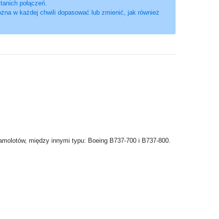
 tanich połączeń.
żna w każdej chwili dopasować lub zmienić, jak również
 samolotów, między innymi typu: Boeing B737-700 i B737-800.