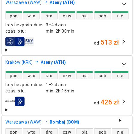
Warszawa (WAW)
Ateny (ATH)
dostępność lotów bezpośrednich
pon
wto
śro
czw
pią
sob
nie
loty bezpośrednie
:
3–4 dzien.
czas lotu
:
min.
2h 30min
513 zł
od
linie lotnicze
Kraków (KRK)
Ateny (ATH)
dostępność lotów bezpośrednich
pon
wto
śro
czw
pią
sob
nie
loty bezpośrednie
:
1–2 dzien.
czas lotu
:
min.
2h 15min
426 zł
od
linie lotnicze
Warszawa (WAW)
Bombaj (BOM)
dostępność lotów bezpośrednich
pon
wto
śro
czw
pią
sob
nie