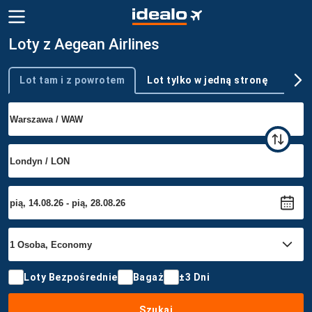
Loty z Aegean Airlines
Lot tam i z powrotem
Lot tylko w jedną stronę
Wie
Typ podróży
Loty Bezpośrednie
Bagaż
±3 Dni
Szukaj