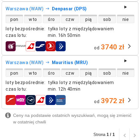
Warszawa (WAW)
Denpasar (DPS)
dostępność lotów bezpośrednich
pon
wto
śro
czw
pią
sob
nie
loty bezpośrednie
:
tylko loty z międzylądowaniem
czas lotu
:
min.
16h 50min
3740 zł
od
linie lotnicze
Warszawa (WAW)
Mauritius (MRU)
dostępność lotów bezpośrednich
pon
wto
śro
czw
pią
sob
nie
loty bezpośrednie
:
tylko loty z międzylądowaniem
czas lotu
:
min.
12h 40min
3972 zł
od
linie lotnicze
Ceny na podstawie ostatnich wyszukiwań, mogą się zmienić
w ostatniej chwili
Strona
1 / 1