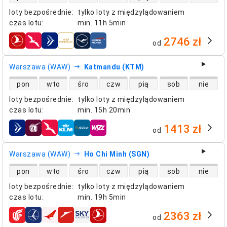
loty bezpośrednie
:
tylko loty z międzylądowaniem
czas lotu
:
min.
11h 5min
2746 zł
od
linie lotnicze
Warszawa (WAW)
Katmandu (KTM)
dostępność lotów bezpośrednich
pon
wto
śro
czw
pią
sob
nie
loty bezpośrednie
:
tylko loty z międzylądowaniem
czas lotu
:
min.
15h 20min
1413 zł
od
linie lotnicze
Warszawa (WAW)
Ho Chi Minh (SGN)
dostępność lotów bezpośrednich
pon
wto
śro
czw
pią
sob
nie
loty bezpośrednie
:
tylko loty z międzylądowaniem
czas lotu
:
min.
19h 5min
2363 zł
od
linie lotnicze