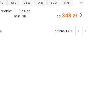
 lotów bezpośrednich
to
śro
czw
pią
sob
nie
średnie
:
1–3 dzien.
348 zł
min.
3h
od
li
Strona
1 / 1