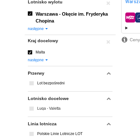
Warsz
Lotnisko wylotu
Warszawa - Okęcie im. Fryderyka
linie l
Chopina
następne
Ceny 
Kraj docelowy
Malta
następne
Przerwy
Lot bezpośredni
Lotnisko docelowe
Luqa - Valetta
Linia lotnicza
Polskie Linie Lotnicze LOT