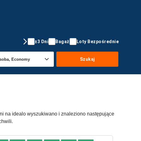
±3 Dni
Bagaż
Loty Bezpośrednie
Szukaj
dni na idealo wyszukiwano i znaleziono następujące
hwili.