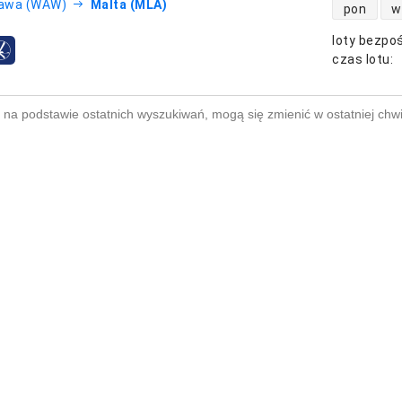
dostępność
awa (WAW)
Malta (MLA)
pon
w
loty bezpo
otnicze
czas lotu
:
na podstawie ostatnich wyszukiwań, mogą się zmienić w ostatniej chwi