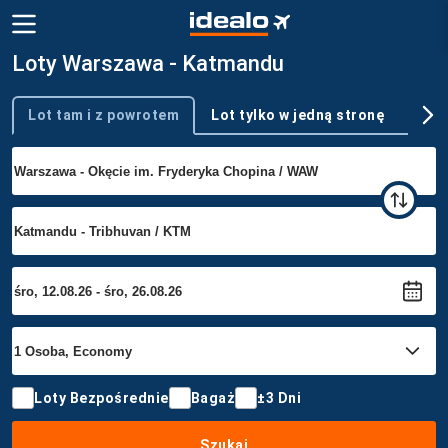
Loty Warszawa - Katmandu
Lot tam i z powrotem
Lot tylko w jedną stronę
Wie
Typ podróży
Loty Bezpośrednie
Bagaż
±3 Dni
Szukaj