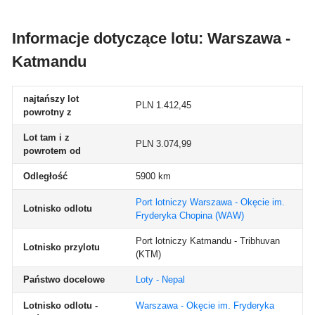
Informacje dotyczące lotu: Warszawa -
Katmandu
najtańszy lot
PLN 1.412,45
powrotny z
Lot tam i z
PLN 3.074,99
powrotem od
Odległość
5900 km
Port lotniczy Warszawa - Okęcie im.
Lotnisko odlotu
Fryderyka Chopina
(WAW)
Port lotniczy Katmandu - Tribhuvan
Lotnisko przylotu
(KTM)
Państwo docelowe
Loty - Nepal
Lotnisko odlotu -
Warszawa - Okęcie im. Fryderyka