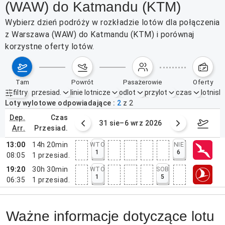
(WAW) do Katmandu (KTM)
Wybierz dzień podróży w rozkładzie lotów dla połączenia
z Warszawa (WAW) do Katmandu (KTM) i porównaj
korzystne oferty lotów.
tam
powrót
pasażerowie
oferty
filtry
przesiad.
linie lotnicze
odlot
przylot
czas
lotnisk
Aktywne filtry
brak
Loty wylotowe odpowiadające
2
z
2
dep.
czas
0 sierpnia 2026
31 sie–6 wrz 2026
7–13
arr.
przesiad.
13:00
14h 20min
WTO
NIE
1
6
08:05
1
przesiad.
19:20
30h 30min
WTO
SOB
1
5
06:35
1
przesiad.
Ważne informacje dotyczące lotu