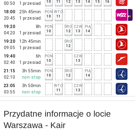
10
11
12
13
14
15
16
00:50
1
przesiad.
18:00
25h 45min
PON
WTO
10
11
20:45
1
przesiad.
19:20
8h
PON
ŚRO
CZW
PIĄ
10
12
13
14
04:20
1
przesiad.
19:20
12h 45min
ŚRO
12
09:05
1
przesiad.
19:40
6h
PON
CZW
10
13
02:40
1
przesiad.
21:15
3h 55min
PON
ŚRO
PIĄ
10
12
14
02:10
non-stop
23:05
3h 50min
WTO
CZW
11
13
03:55
non-stop
Przydatne informacje o locie
Warszawa - Kair