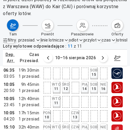
z Warszawa (WAW) do Kair (CAI) i porównaj korzystne
oferty lotów.
tam
powrót
pasażerowie
oferty
filtry
przesiad.
linie lotnicze
odlot
przylot
czas
lotnisk
Aktywne filtry
brak
Loty wylotowe odpowiadające
11
z
11
dep.
czas
 sierpnia 2026
10–16 sierpnia 2026
17–2
arr.
przesiad.
06:35
19h 30min
SOB
15
03:05
1
przesiad.
10:05
9h 45min
WTO
ŚRO
PIĄ
SOB
NIE
11
12
14
15
16
20:50
1
przesiad.
10:05
12h 40min
WTO
11
23:45
1
przesiad.
10:05
17h 15min
PON
CZW
10
13
04:20
1
przesiad.
15:10
32h 40min
PON
WTO
ŚRO
CZW
PIĄ
SOB
NIE