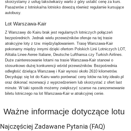
skorzystamy z usług taksówkarzy warto z góry ustalić cenę za kurs.
Pasażerów z lotniska/na lotnisko dowożą również regularnie kursujące
autobusy.
Lot Warszawa-Kair
Z Warszawy do Kairu brak jest regularnych lotniczych połączeń
bezpośrednich. Jednak wielu przewoźników oferuje na tej trasie
atrakcyjne loty z tzw. międzylądowaniem. Trasę Warszawa-Kair
pokonamy między innymi dzięki ofertom Polskich Linii Lotniczych LOT,
Alitalia Linee Aeree Italiane, Deutsche Lufthansa czy Turkish Airlines.
Duże zainteresowanie lotami na trasie Warszawa-Kair stanowi o
stosunkowo dużej konkurencji wśród przewoźników. Bezpośrednia
odległość dzieląca Warszawę i Kair wynosi około 2610 kilometrów.
Decydując się lot do Kairu warto porównać ceny lotów na loty.idealo.pl
oraz dokonać rezerwacji z wyprzedzeniem lub skorzystać z ofert last
minute. W taki sposób możemy zwiększyć szanse na zarezerwowanie
biletu lotniczego na lot Warszawa-Kair w atrakcyjnej cenie.
Ważne informacje dotyczące lotu
Najczęściej Zadawane Pytania
(FAQ)