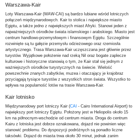
Warszawa-Kair
Loty Warszawa-Kair (WAW-CAI) są bardzo lubiane wśród lotniczych
połączeń międzynarodowych. Kair to stolica i największe miasto
Egiptu, a także jedno z największych miast Afryki. Stanowi jeden z
najważniejszych ośrodków świata islamskiego i arabskiego. Miasto jest
centrum handlowo-przemysłowym i finansowym Egiptu. Szczególnie
rozwinięte są tu gałęzie przemysłu odzieżowego oraz rzemiosła
artystycznego. Trasa Warszawa-Kair uczęszczana jest głównie przez
turystów. Wyjątkowe położenie nad rzeką Nil oraz bogate zaplecze
kulturowe i historyczne stanowią o tym, że Kair stał się jednym z
ważniejszych ośrodków turystycznych na świecie. Wielość
powszechnie znanych zabytków, muzea i otaczający je krajobraz
przyciągają tysiące turystów z wszystkich stron świata. Wszystko to
wpływa na popularność lotów na trasie Warszawa-Kair.
Kair lotnisko
Międzynarodowy port lotniczy Kair (
CAI
- Cairo International Airport) to
największy port lotniczy Egiptu. Położony jest w Heliopolis około 15
km na północnym-wschodzie od centrum miasta. Droga do centrum
Kairu z lotniska jest dobrze oznakowana, dojazd nie powinien więc
stanowić problemu. Do dyspozycji podróżnych są ponadto liczne
taksówki. Dojazd do miasta trwa około 30 minut, jednak zanim