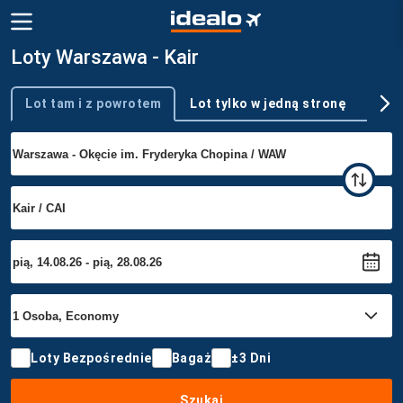
Loty Warszawa - Kair
Lot tam i z powrotem
Lot tylko w jedną stronę
Wie
Typ podróży
Loty Bezpośrednie
Bagaż
±3 Dni
Szukaj