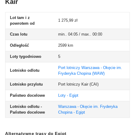
Kair
Lot tam i z
1 275,99 zł
powrotem od
Czas lotu
min.. 04:05 / max.. 00:00
Odległość
2599 km
Loty tygodniowo
5
Port lotniczy Warszawa - Okęcie im.
Lotnisko odlotu
Fryderyka Chopina
(WAW)
Lotnisko przylotu
Port lotniczy Kair
(CAI)
Państwo docelowe
Loty - Egipt
Lotnisko odlotu -
Warszawa - Okęcie im. Fryderyka
Państwo docelowe
Chopina - Egipt
Alternatywne trasy do Egipt