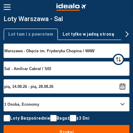
Loty Warszawa - Sal
Lot tam i z powrotem
Lot tylko w jedną stronę
Wie
Typ podróży
Loty Bezpośrednie
Bagaż
±3 Dni
Szukaj