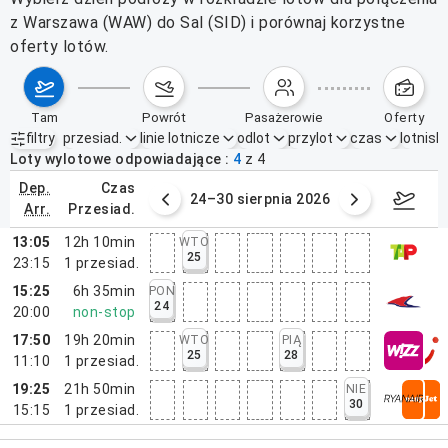
z Warszawa (WAW) do Sal (SID) i porównaj korzystne
oferty lotów.
tam
powrót
pasażerowie
oferty
filtry
przesiad.
linie lotnicze
odlot
przylot
czas
lotnisk
Aktywne filtry
brak
Loty wylotowe odpowiadające
4
z
4
dep.
czas
3 sierpnia 2026
24–30 sierpnia 2026
31 
arr.
przesiad.
13:05
12h 10min
WTO
25
23:15
1
przesiad.
15:25
6h 35min
PON
24
20:00
non-stop
17:50
19h 20min
WTO
PIĄ
25
28
11:10
1
przesiad.
19:25
21h 50min
NIE
30
15:15
1
przesiad.