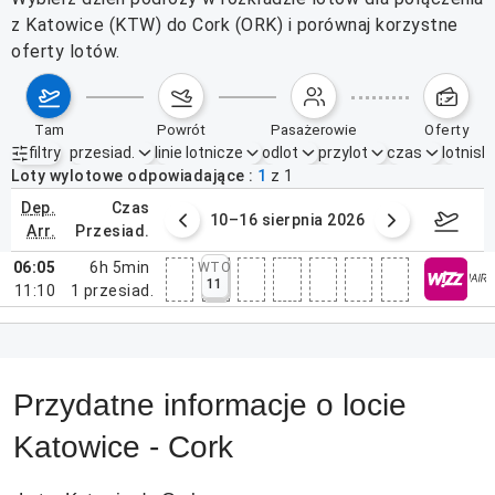
z Katowice (KTW) do Cork (ORK) i porównaj korzystne
oferty lotów.
tam
powrót
pasażerowie
oferty
filtry
przesiad.
linie lotnicze
odlot
przylot
czas
lotnisk
Aktywne filtry
brak
Loty wylotowe odpowiadające
1
z
1
dep.
czas
 sierpnia 2026
10–16 sierpnia 2026
17–2
arr.
przesiad.
06:05
6h 5min
WTO
11
11:10
1
przesiad.
Przydatne informacje o locie
Katowice - Cork