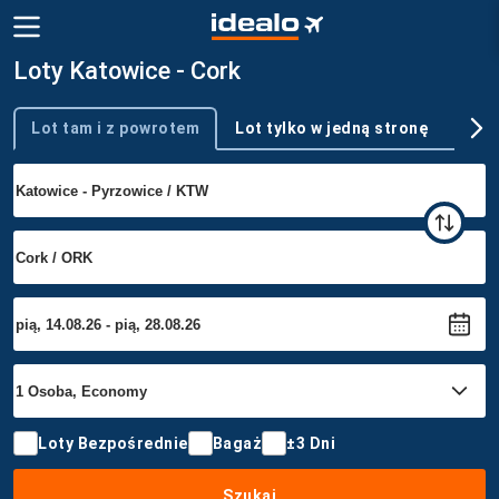
Loty Katowice - Cork
Lot tam i z powrotem
Lot tylko w jedną stronę
Wie
Typ podróży
Loty Bezpośrednie
Bagaż
±3 Dni
Szukaj