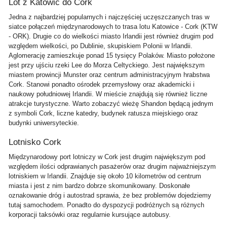
Lot z Katowic do Cork
Jedna z najbardziej popularnych i najczęściej uczęszczanych tras w
siatce połączeń międzynarodowych to trasa lotu Katowice - Cork (KTW
- ORK). Drugie co do wielkości miasto Irlandii jest również drugim pod
względem wielkości, po Dublinie, skupiskiem Polonii w Irlandii.
Aglomerację zamieszkuje ponad 15 tysięcy Polaków. Miasto położone
jest przy ujściu rzeki Lee do Morza Celtyckiego. Jest największym
miastem prowincji Munster oraz centrum administracyjnym hrabstwa
Cork. Stanowi ponadto ośrodek przemysłowy oraz akademicki i
naukowy południowej Irlandii. W mieście znajdują się również liczne
atrakcje turystyczne. Warto zobaczyć wieżę Shandon będącą jednym
z symboli Cork, liczne katedry, budynek ratusza miejskiego oraz
budynki uniwersyteckie.
Lotnisko Cork
Międzynarodowy port lotniczy w Cork jest drugim największym pod
względem ilości odprawianych pasażerów oraz drugim najważniejszym
lotniskiem w Irlandii. Znajduje się około 10 kilometrów od centrum
miasta i jest z nim bardzo dobrze skomunikowany. Doskonałe
oznakowanie dróg i autostrad sprawia, że bez problemów dojedziemy
tutaj samochodem. Ponadto do dyspozycji podróżnych są różnych
korporacji taksówki oraz regularnie kursujące autobusy.