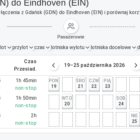
N) do Eindhoven (EIN)
łączenia z Gdańsk (GDN) do Eindhoven (EIN) i porównaj korz
pasażerowie
lot
przylot
czas
lotniska wylotu
lotniska docelowe
d
.
czas
ziernika 2026
19–25 października 2026
.
przesiad.
5
1h 45min
PON
ŚRO
CZW
PIĄ
19
21
22
23
0
non-stop
5
1h 50min
WTO
SOB
20
24
5
non-stop
5
2h
NIE
25
5
non-stop