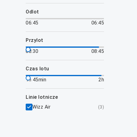
odlot
06:45
06:45
przylot
08:30
08:45
czas lotu
1h 45min
2h
linie lotnicze
Wizz Air
(
3
)