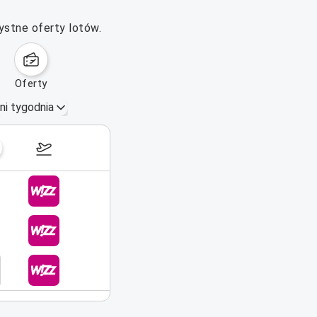
ystne oferty lotów.
oferty
ni tygodnia
26 paź–1 lis 2026