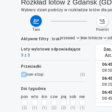
Rozkład lotów z Gdańsk (GD
Wybierz dzień podróży w rozkładzie lotów dla po
tam
powrót
przesiad.
linie lotnicze
od
Aktywne filtry
brak
Loty wylotowe odpowiadające
dep
12–18 paźd
3
z
3
arr
06:4
przesiadki
08:3
filtry
non-stop
(
3
)
06:4
08:3
dni tygodnia
06:4
pon
wto
śro
czw
pią
sob
nie
08:4
(
2
)
(
1
)
(
1
)
(
2
)
(
2
)
(
1
)
(
1
)