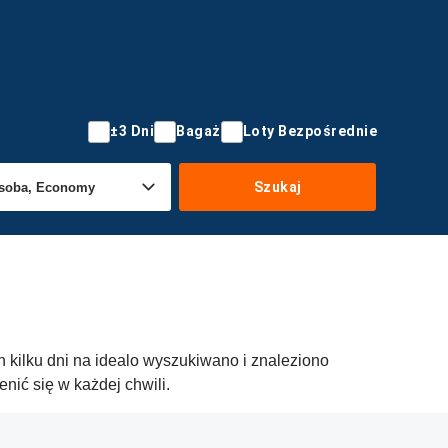
±3 Dni
Bagaż
Loty Bezpośrednie
Szukaj
 kilku dni na idealo wyszukiwano i znaleziono
ić się w każdej chwili.