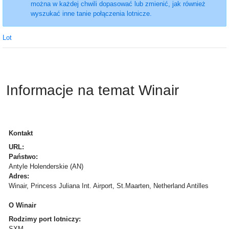
można w każdej chwili dopasować lub zmienić, jak również
wyszukać inne tanie połączenia lotnicze.
Lot
Informacje na temat Winair
Kontakt
URL:
Państwo:
Antyle Holenderskie (AN)
Adres:
Winair, Princess Juliana Int. Airport, St.Maarten, Netherland Antilles
O Winair
Rodzimy port lotniczy:
SXM