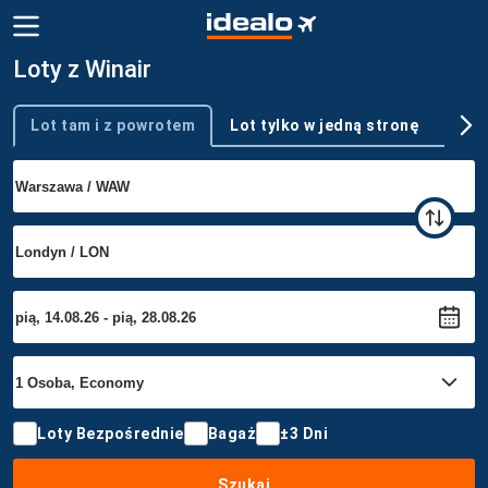
Loty z Winair
Lot tam i z powrotem
Lot tylko w jedną stronę
Wie
Typ podróży
Loty Bezpośrednie
Bagaż
±3 Dni
Szukaj