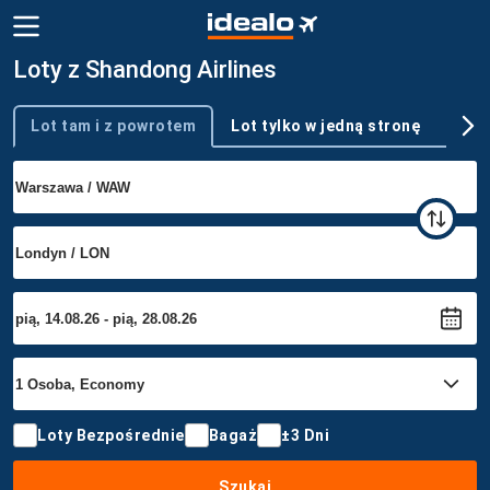
Loty z Shandong Airlines
Lot tam i z powrotem
Lot tylko w jedną stronę
Wie
Typ podróży
Loty Bezpośrednie
Bagaż
±3 Dni
Szukaj