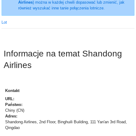
Airlines
) można w każdej chwili dopasować lub zmienić, jak
również wyszukać inne tanie połączenia lotnicze.
Lot
Informacje na temat Shandong
Airlines
Kontakt
URL:
Państwo:
Chiny (CN)
Adres:
Shandong Airlines, 2nd Floor, Binghuili Building, 111 Yan'an 3rd Road,
Qingdao