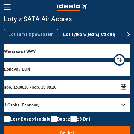
Loty z SATA Air Acores
Lot tam i z powrotem
Lot tylko w jedną stronę
Wie
Typ podróży
Loty Bezpośrednie
Bagaż
±3 Dni
Szukaj