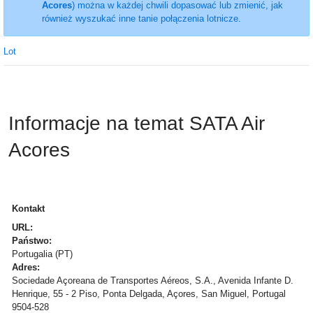
Acores
) można w każdej chwili dopasować lub zmienić, jak
również wyszukać inne tanie połączenia lotnicze.
Lot
Informacje na temat SATA Air
Acores
Kontakt
URL:
Państwo:
Portugalia (PT)
Adres:
Sociedade Açoreana de Transportes Aéreos, S.A., Avenida Infante D.
Henrique, 55 - 2 Piso, Ponta Delgada, Açores, San Miguel, Portugal
9504-528