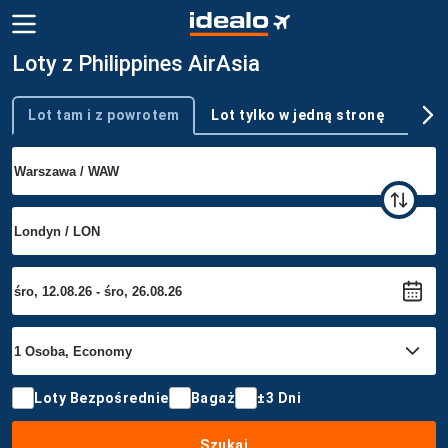
Loty z Philippines AirAsia
Lot tam i z powrotem
Lot tylko w jedną stronę
Wie
Typ podróży
Loty Bezpośrednie
Bagaż
±3 Dni
Szukaj