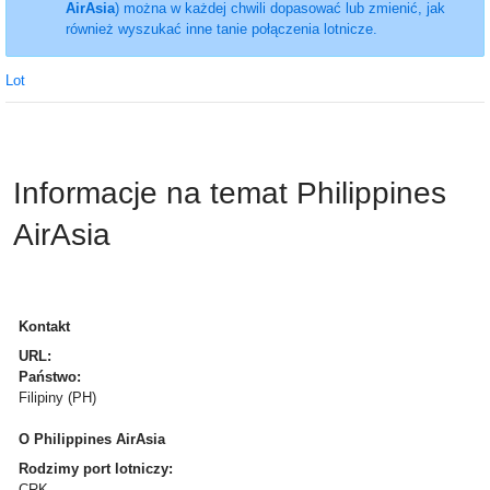
AirAsia
) można w każdej chwili dopasować lub zmienić, jak
również wyszukać inne tanie połączenia lotnicze.
Lot
Informacje na temat Philippines
AirAsia
Kontakt
URL:
Państwo:
Filipiny (PH)
O Philippines AirAsia
Rodzimy port lotniczy:
CRK