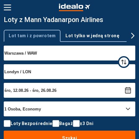
Loty z Mann Yadanarpon Airlines
Lot tam i z powrotem
Lot tylko w jedną stronę
Wie
Typ podróży
Loty Bezpośrednie
Bagaż
±3 Dni
Szukaj