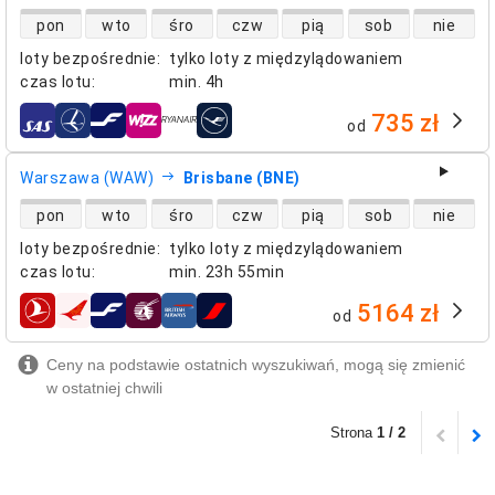
dostępność lotów bezpośrednich
pon
wto
śro
czw
pią
sob
nie
loty bezpośrednie
:
tylko loty z międzylądowaniem
czas lotu
:
min.
4h
735 zł
od
linie lotnicze
Warszawa (WAW)
Brisbane (BNE)
dostępność lotów bezpośrednich
pon
wto
śro
czw
pią
sob
nie
loty bezpośrednie
:
tylko loty z międzylądowaniem
czas lotu
:
min.
23h 55min
5164 zł
od
linie lotnicze
Ceny na podstawie ostatnich wyszukiwań, mogą się zmienić
w ostatniej chwili
Strona
1 / 2