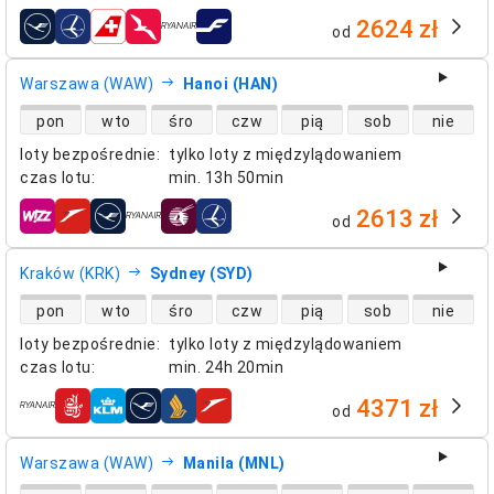
2624 zł
od
linie lotnicze
Warszawa (WAW)
Hanoi (HAN)
dostępność lotów bezpośrednich
pon
wto
śro
czw
pią
sob
nie
loty bezpośrednie
:
tylko loty z międzylądowaniem
czas lotu
:
min.
13h 50min
2613 zł
od
linie lotnicze
Kraków (KRK)
Sydney (SYD)
dostępność lotów bezpośrednich
pon
wto
śro
czw
pią
sob
nie
loty bezpośrednie
:
tylko loty z międzylądowaniem
czas lotu
:
min.
24h 20min
4371 zł
od
linie lotnicze
Warszawa (WAW)
Manila (MNL)
dostępność lotów bezpośrednich