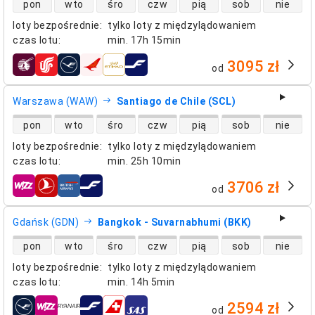
pon
wto
śro
czw
pią
sob
nie
loty bezpośrednie
:
tylko loty z międzylądowaniem
czas lotu
:
min.
17h 15min
3095 zł
od
linie lotnicze
Warszawa (WAW)
Santiago de Chile (SCL)
dostępność lotów bezpośrednich
pon
wto
śro
czw
pią
sob
nie
loty bezpośrednie
:
tylko loty z międzylądowaniem
czas lotu
:
min.
25h 10min
3706 zł
od
linie lotnicze
Gdańsk (GDN)
Bangkok - Suvarnabhumi (BKK)
dostępność lotów bezpośrednich
pon
wto
śro
czw
pią
sob
nie
loty bezpośrednie
:
tylko loty z międzylądowaniem
czas lotu
:
min.
14h 5min
2594 zł
od
linie lotnicze