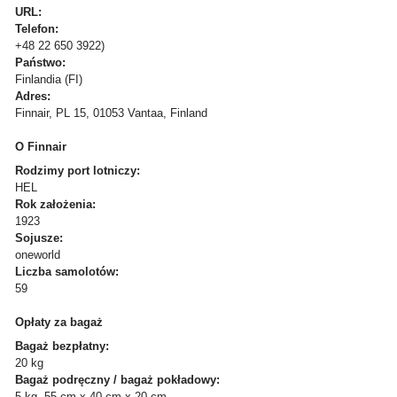
URL:
Telefon:
+48 22 650 3922)
Państwo:
Finlandia (FI)
Adres:
Finnair, PL 15, 01053 Vantaa, Finland
O Finnair
Rodzimy port lotniczy:
HEL
Rok założenia:
1923
Sojusze:
oneworld
Liczba samolotów:
59
Opłaty za bagaż
Bagaż bezpłatny:
20 kg
Bagaż podręczny / bagaż pokładowy:
5 kg, 55 cm x 40 cm x 20 cm