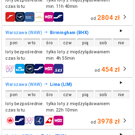
czas lotu
:
min.
11h 40min
2804 zł
od
linie lotnicze
Warszawa (WAW)
Birmingham (BHX)
dostępność lotów bezpośrednich
pon
wto
śro
czw
pią
sob
nie
loty bezpośrednie
:
tylko loty z międzylądowaniem
czas lotu
:
min.
4h 55min
454 zł
od
linie lotnicze
Warszawa (WAW)
Lima (LIM)
dostępność lotów bezpośrednich
pon
wto
śro
czw
pią
sob
nie
loty bezpośrednie
:
tylko loty z międzylądowaniem
czas lotu
:
min.
22h 10min
3978 zł
od
linie lotnicze