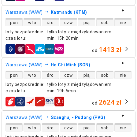
Warszawa (WAW)
Katmandu (KTM)
dostępność lotów bezpośrednich
pon
wto
śro
czw
pią
sob
nie
loty bezpośrednie
:
tylko loty z międzylądowaniem
czas lotu
:
min.
15h 20min
1413 zł
od
linie lotnicze
Warszawa (WAW)
Ho Chi Minh (SGN)
dostępność lotów bezpośrednich
pon
wto
śro
czw
pią
sob
nie
loty bezpośrednie
:
tylko loty z międzylądowaniem
czas lotu
:
min.
19h 5min
2624 zł
od
linie lotnicze
Warszawa (WAW)
Szanghaj - Pudong (PVG)
dostępność lotów bezpośrednich
pon
wto
śro
czw
pią
sob
nie
loty bezpośrednie
:
tylko loty z międzylądowaniem