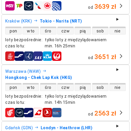
3639 zł
od
linie lotnicze
Kraków (KRK)
Tokio - Narita (NRT)
dostępność lotów bezpośrednich
pon
wto
śro
czw
pią
sob
nie
loty bezpośrednie
:
tylko loty z międzylądowaniem
czas lotu
:
min.
16h 25min
3651 zł
od
linie lotnicze
Warszawa (WAW)
Hongkong - Chek Lap Kok (HKG)
dostępność lotów bezpośrednich
pon
wto
śro
czw
pią
sob
nie
loty bezpośrednie
:
tylko loty z międzylądowaniem
czas lotu
:
min.
14h 15min
2563 zł
od
linie lotnicze
Gdańsk (GDN)
Londyn - Heathrow (LHR)