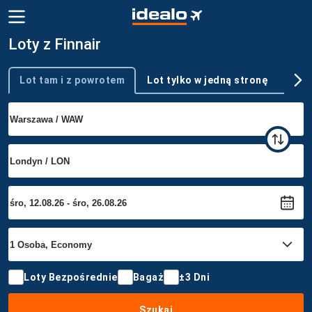
Loty z Finnair
Lot tam i z powrotem
Lot tylko w jedną stronę
Wie
Typ podróży
Loty Bezpośrednie
Bagaż
±3 Dni
Szukaj