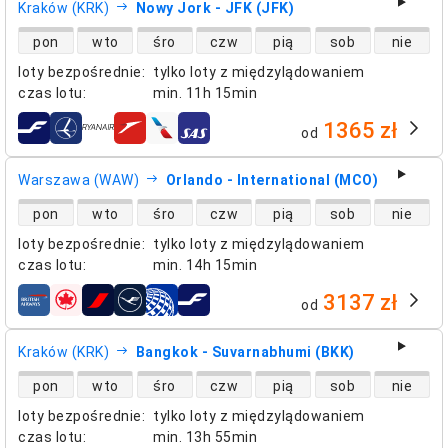
Kraków (KRK)
Nowy Jork - JFK (JFK)
dostępność lotów bezpośrednich
pon
wto
śro
czw
pią
sob
nie
loty bezpośrednie
:
tylko loty z międzylądowaniem
czas lotu
:
min.
11h 15min
1365 zł
od
linie lotnicze
Warszawa (WAW)
Orlando - International (MCO)
dostępność lotów bezpośrednich
pon
wto
śro
czw
pią
sob
nie
loty bezpośrednie
:
tylko loty z międzylądowaniem
czas lotu
:
min.
14h 15min
3137 zł
od
linie lotnicze
Kraków (KRK)
Bangkok - Suvarnabhumi (BKK)
dostępność lotów bezpośrednich
pon
wto
śro
czw
pią
sob
nie
loty bezpośrednie
:
tylko loty z międzylądowaniem
czas lotu
:
min.
13h 55min