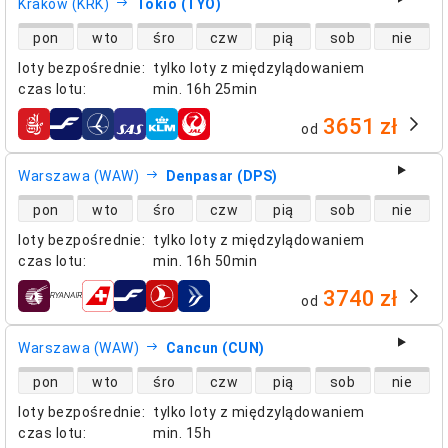
Kraków (KRK)
Tokio (TYO)
dostępność lotów bezpośrednich
pon
wto
śro
czw
pią
sob
nie
loty bezpośrednie
:
tylko loty z międzylądowaniem
czas lotu
:
min.
16h 25min
3651 zł
od
linie lotnicze
Warszawa (WAW)
Denpasar (DPS)
dostępność lotów bezpośrednich
pon
wto
śro
czw
pią
sob
nie
loty bezpośrednie
:
tylko loty z międzylądowaniem
czas lotu
:
min.
16h 50min
3740 zł
od
linie lotnicze
Warszawa (WAW)
Cancun (CUN)
dostępność lotów bezpośrednich
pon
wto
śro
czw
pią
sob
nie
loty bezpośrednie
:
tylko loty z międzylądowaniem
czas lotu
:
min.
15h