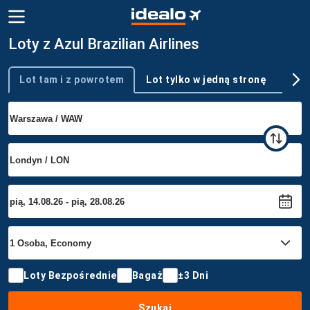
Loty z Azul Brazilian Airlines
Lot tam i z powrotem
Lot tylko w jedną stronę
Wie
Typ podróży
Loty Bezpośrednie
Bagaż
±3 Dni
Szukaj