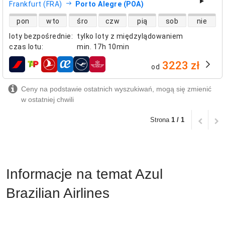
Frankfurt (FRA)
Porto Alegre (POA)
dostępność lotów bezpośrednich
pon
wto
śro
czw
pią
sob
nie
loty bezpośrednie
:
tylko loty z międzylądowaniem
czas lotu
:
min.
17h 10min
3223 zł
od
linie lotnicze
Ceny na podstawie ostatnich wyszukiwań, mogą się zmienić
w ostatniej chwili
Strona
1 / 1
Informacje na temat Azul
Brazilian Airlines