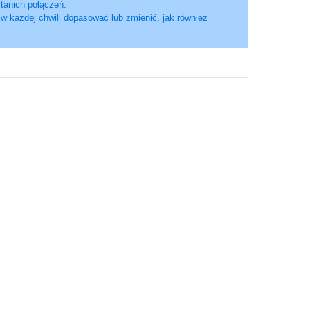
 tanich połączeń.
w każdej chwili dopasować lub zmienić, jak również