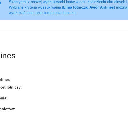
Skorzystaj z naszej wyszukiwarki lotów w celu znalezienia aktualnych i
Wybrane kryteria wyszukiwania (
Linia lotnicza: Avior Airlines
) można 
wyszukać inne tanie połączenia lotnicze.
lines
rlines
rt lotniczy:
nia:
molotów: