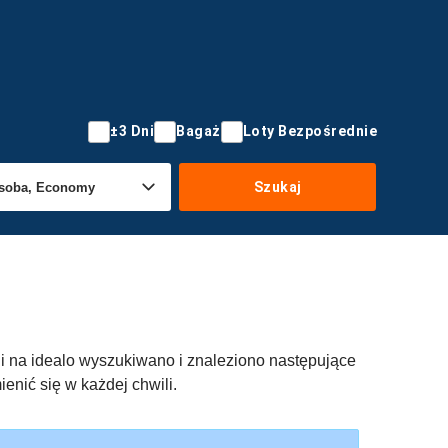
±3 Dni
Bagaż
Loty Bezpośrednie
Szukaj
 dni na idealo wyszukiwano i znaleziono następujące
ienić się w każdej chwili.