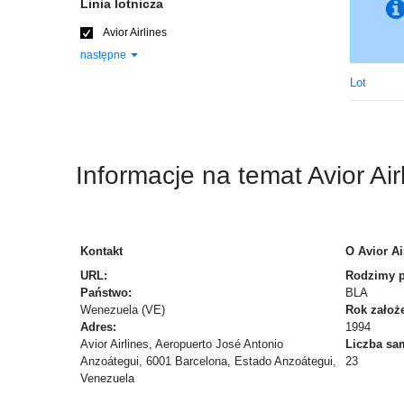
Linia lotnicza
Avior Airlines
następne
Lot
Informacje na temat Avior Air
Kontakt
O Avior Ai
URL:
Rodzimy po
Państwo:
BLA
Wenezuela (VE)
Rok założe
Adres:
1994
Avior Airlines, Aeropuerto José Antonio
Liczba sa
Anzoátegui, 6001 Barcelona, Estado Anzoátegui,
23
Venezuela