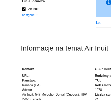
Linia lotnicza
Air Inuit
następne
Lot
Informacje na temat Air Inuit
Kontakt
O Air Inuit
URL:
Rodzimy po
Państwo:
YUL
Kanada (CA)
Rok założe
Adres:
1978
Air Inuit, 547 Meloche, Dorval (Quebec), H9P
Liczba sa
2W2, Canada
24