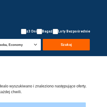
±3 Dni
Bagaż
Loty Bezpośrednie
Szukaj
a idealo wyszukiwano i znaleziono następujące oferty.
ażdej chwili.