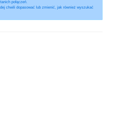
 tanich połączeń.
dej chwili dopasować lub zmienić, jak również wyszukać