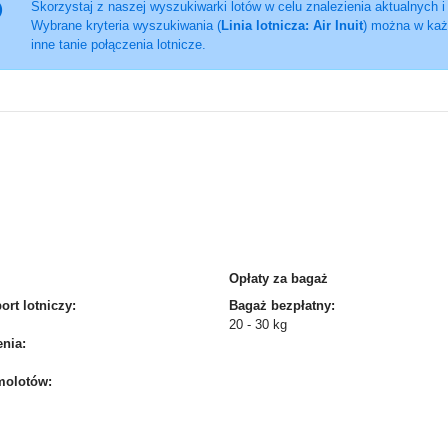
Skorzystaj z naszej wyszukiwarki lotów w celu znalezienia aktualnych i
Wybrane kryteria wyszukiwania (
Linia lotnicza: Air Inuit
) można w każ
inne tanie połączenia lotnicze.
Opłaty za bagaż
rt lotniczy:
Bagaż bezpłatny:
20 - 30 kg
nia:
molotów: