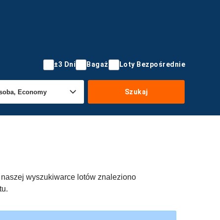
±3 Dni
Bagaż
Loty Bezpośrednie
Szukaj
 w naszej wyszukiwarce lotów znaleziono
tu.