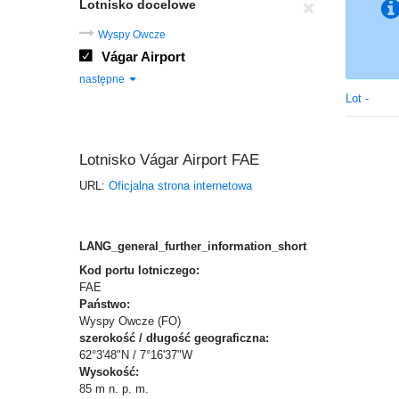
Lotnisko docelowe
Wyspy Owcze
Vágar Airport
następne
Lot -
Lotnisko Vágar Airport FAE
URL:
Oficjalna strona internetowa
LANG_general_further_information_short
Kod portu lotniczego:
FAE
Państwo:
Wyspy Owcze (FO)
szerokość / długość geograficzna:
62°3'48"N / 7°16'37"W
Wysokość:
85 m n. p. m.