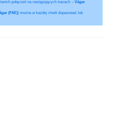
i tanich połączeń na następujących trasach:
- Vágar
ágar (FAE)
) można w każdej chwili dopasować lub