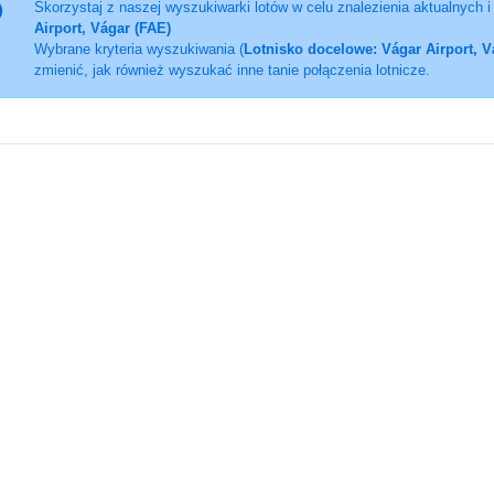
Skorzystaj z naszej wyszukiwarki lotów w celu znalezienia aktualnych 
Airport, Vágar (FAE)
Wybrane kryteria wyszukiwania (
Lotnisko docelowe: Vágar Airport, V
zmienić, jak również wyszukać inne tanie połączenia lotnicze.